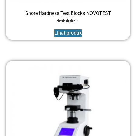
Shore Hardness Test Blocks NOVOTEST
1
Rated
4
Lihat produk
out of 5
based
on
customer
rating