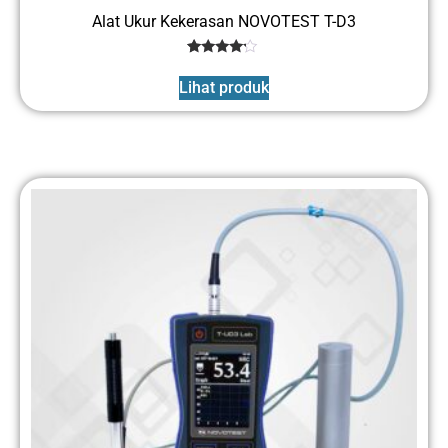
Alat Ukur Kekerasan NOVOTEST T-D3
1
Rated
4
Lihat produk
out of 5
based
on
customer
rating