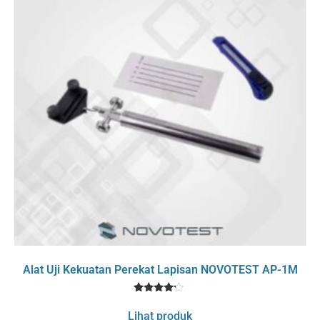
Alat Uji Kekuatan Perekat Lapisan NOVOTEST AP-1M
1
Rated
4
Lihat produk
out of 5