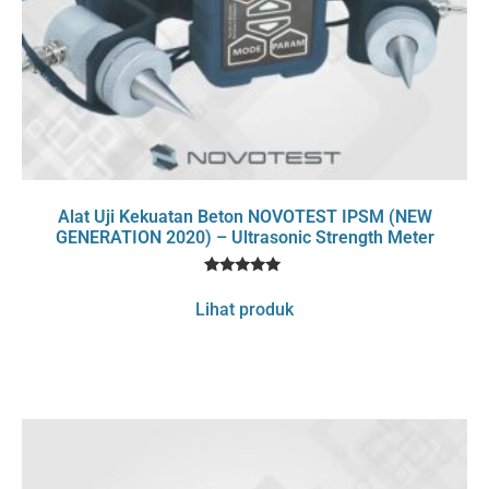
Alat Uji Kekuatan Beton NOVOTEST IPSM (NEW
GENERATION 2020) – Ultrasonic Strength Meter
1
Rated
5
Lihat produk
out of 5
based on
customer
rating