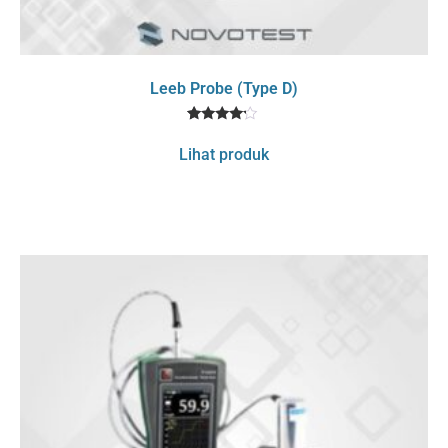
Leeb Probe (Type D)
1
Rated
4
Lihat produk
out of 5
based
on
customer
rating