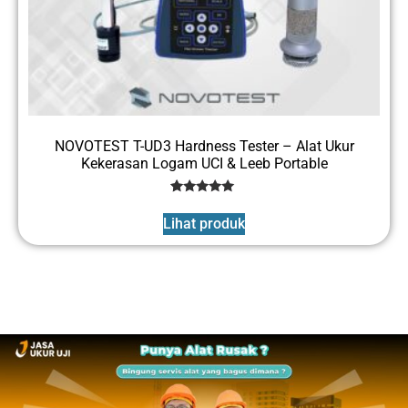
NOVOTEST T-UD3 Hardness Tester – Alat Ukur
Kekerasan Logam UCI & Leeb Portable
3
Rated
5
Lihat produk
out of 5
based on
customer
ratings