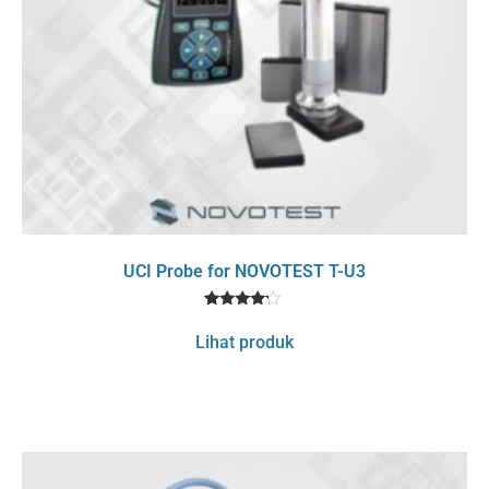
UCI Probe for NOVOTEST T-U3
1
Rated
4
Lihat produk
out of 5
based
on
customer
rating