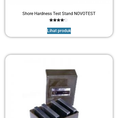
Shore Hardness Test Stand NOVOTEST
1
Rated
4
Lihat produk
out of 5
based
on
customer
rating