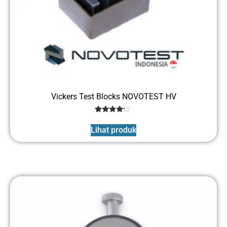
Vickers Test Blocks NOVOTEST HV
1
Rated
4
Lihat produk
out of 5
based
on
customer
rating