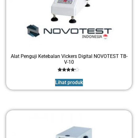
Alat Penguji Ketebalan Vickers Digital NOVOTEST TB-
V-10
1
Rated
4
Lihat produk
out of 5
based
on
customer
rating