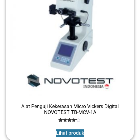
Alat Penguji Kekerasan Micro Vickers Digital
NOVOTEST TB-MCV-1A
1
Rated
4
Lihat produk
out of 5
based