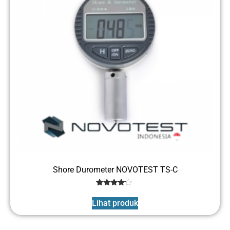
Shore Durometer NOVOTEST TS-C
1
Rated
4
Lihat produk
out of 5
based
on
customer