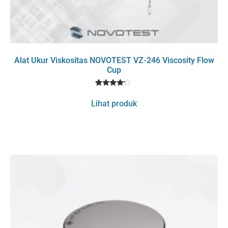
Alat Ukur Viskositas NOVOTEST VZ-246 Viscosity Flow
Cup
1
Rated
4
Lihat produk
out of 5
based
on
customer
rating