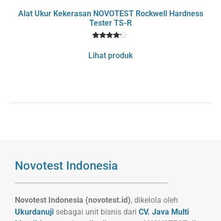
Alat Ukur Kekerasan NOVOTEST Rockwell Hardness
Tester TS-R
1
Rated
4
Lihat produk
out of 5
based
on
customer
rating
Novotest Indonesia
Novotest Indonesia (novotest.id)
, dikelola oleh
Ukurdanuji
sebagai unit bisnis dari
CV. Java Multi