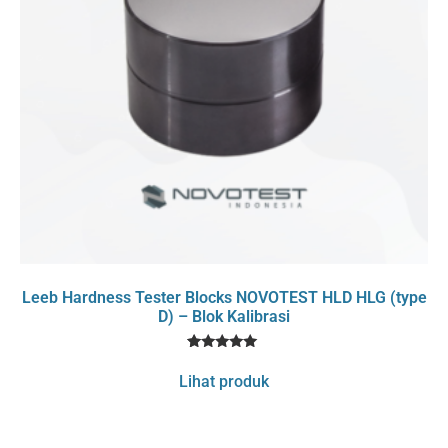
Leeb Hardness Tester Blocks NOVOTEST HLD HLG (type
D) – Blok Kalibrasi
1
Rated
5
Lihat produk
out of 5
based on
customer
rating