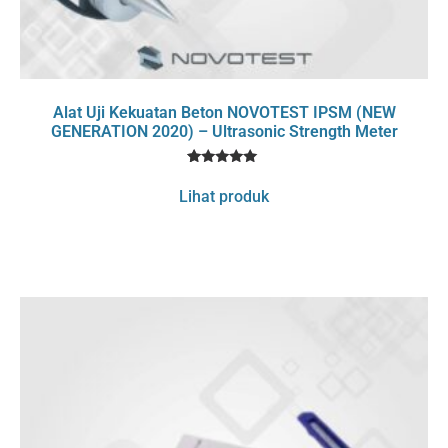
Alat Uji Kekuatan Beton NOVOTEST IPSM (NEW
GENERATION 2020) – Ultrasonic Strength Meter
1
Rated
5
Lihat produk
out of 5
based on
customer
rating