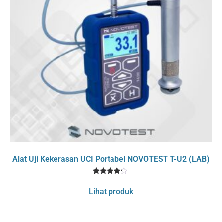
Alat Uji Kekerasan UCI Portabel NOVOTEST T-U2 (LAB)
1
Rated
4
Lihat produk
out of 5
based
on
customer
rating