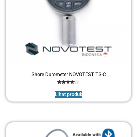
Shore Durometer NOVOTEST TS-C
1
Rated
4
Lihat produk
out of 5
based
on
customer
rating