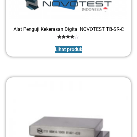
Alat Penguji Kekerasan Digital NOVOTEST TB-SR-C
1
Rated
4
Lihat produk
out of 5
based
on
customer
rating