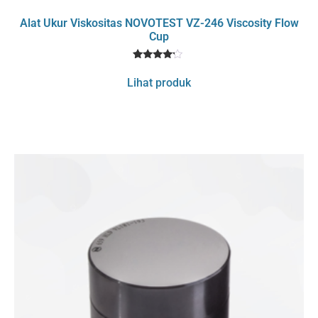
Alat Ukur Viskositas NOVOTEST VZ-246 Viscosity Flow
Cup
1
Rated
4
Lihat produk
out of 5
based
on
customer
rating