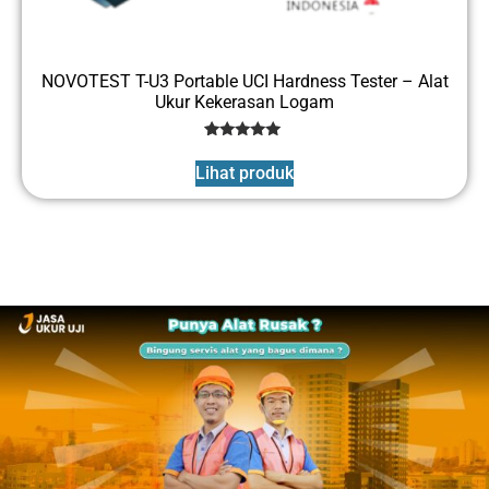
NOVOTEST T-U3 Portable UCI Hardness Tester – Alat
Ukur Kekerasan Logam
1
Rated
5
Lihat produk
out of 5
based on
customer
rating