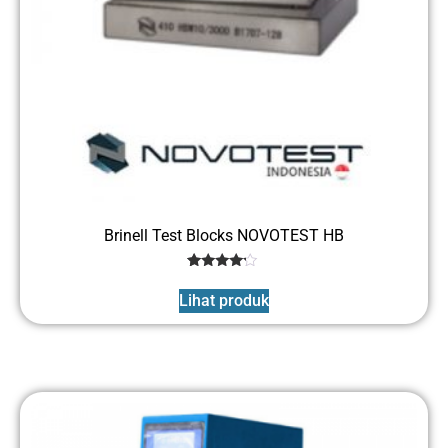
Brinell Test Blocks NOVOTEST HB
1
Rated
4
Lihat produk
out of 5
based
on
customer
rating