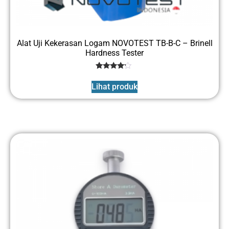
Alat Uji Kekerasan Logam NOVOTEST TB-B-C – Brinell
Hardness Tester
1
Rated
4
Lihat produk
out of 5
based
on
customer
rating