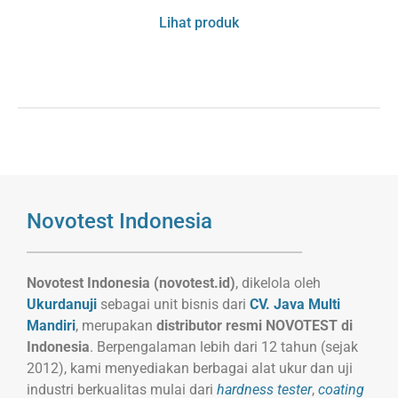
1
Rated
4
Lihat produk
out of 5
based
on
customer
rating
Novotest Indonesia
Novotest Indonesia (novotest.id)
, dikelola oleh
Ukurdanuji
sebagai unit bisnis dari
CV. Java Multi
Mandiri
, merupakan
distributor resmi NOVOTEST di
Indonesia
. Berpengalaman lebih dari 12 tahun (sejak
2012), kami menyediakan berbagai alat ukur dan uji
industri berkualitas mulai dari
hardness tester
,
coating