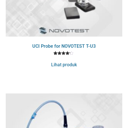
UCI Probe for NOVOTEST T-U3
1
Rated
4
Lihat produk
out of 5
based
on
customer
rating