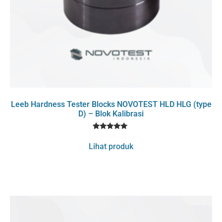
Leeb Hardness Tester Blocks NOVOTEST HLD HLG (type
D) – Blok Kalibrasi
1
Rated
5
Lihat produk
out of 5
based on
customer
rating