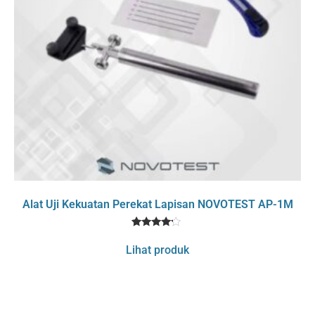
Alat Uji Kekuatan Perekat Lapisan NOVOTEST AP-1M
1
Rated
4
Lihat produk
out of 5
based
on
customer
rating