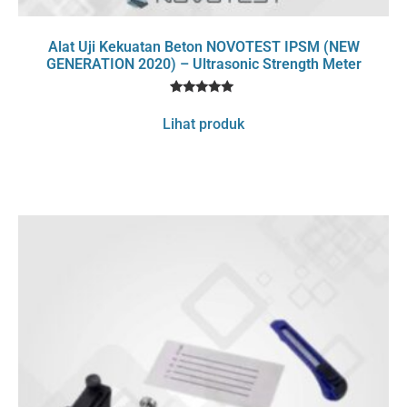
Alat Uji Kekuatan Beton NOVOTEST IPSM (NEW
GENERATION 2020) – Ultrasonic Strength Meter
1
Rated
5
Lihat produk
out of 5
based on
customer
rating