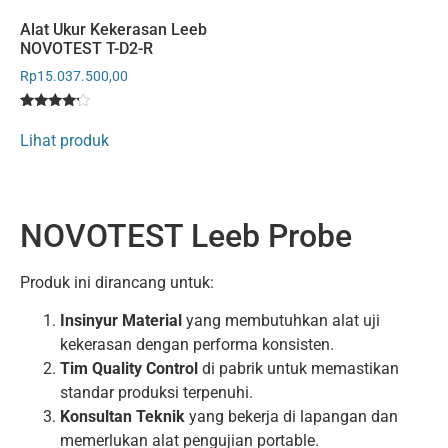
Alat Ukur Kekerasan Leeb
NOVOTEST T-D2-R
Rp
15.037.500,00
Rated
1
4
Lihat produk
out of 5
based
on
customer
rating
NOVOTEST Leeb Probe
Produk ini dirancang untuk:
Insinyur Material
yang membutuhkan alat uji
kekerasan dengan performa konsisten.
Tim Quality Control
di pabrik untuk memastikan
standar produksi terpenuhi.
Konsultan Teknik
yang bekerja di lapangan dan
memerlukan alat pengujian portable.