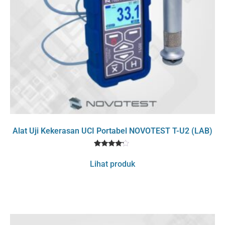
Alat Uji Kekerasan UCI Portabel NOVOTEST T-U2 (LAB)
1
Rated
4
Lihat produk
out of 5
based
on
customer
rating