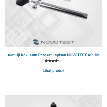
Alat Uji Kekuatan Perekat Lapisan NOVOTEST AP-1M
1
Rated
4
Lihat produk
out of 5
based
on
customer
rating