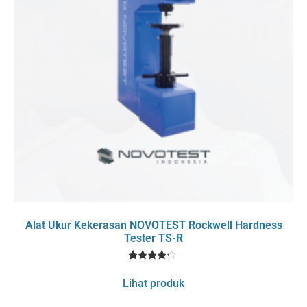
Alat Ukur Kekerasan NOVOTEST Rockwell Hardness
Tester TS-R
1
Rated
4
Lihat produk
out of 5
based
on