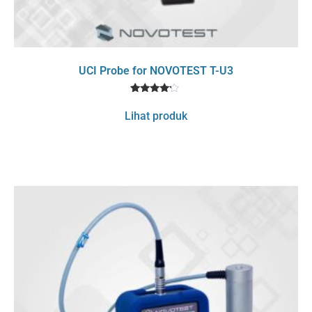
UCI Probe for NOVOTEST T-U3
1
Rated
4
Lihat produk
out of 5
based
on
customer
rating