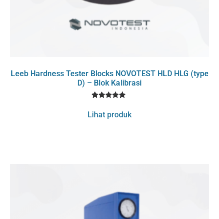
Leeb Hardness Tester Blocks NOVOTEST HLD HLG (type
D) – Blok Kalibrasi
1
Rated
5
Lihat produk
out of 5
based on
customer
rating