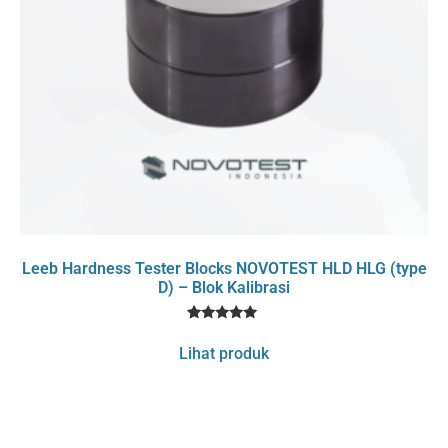
Leeb Hardness Tester Blocks NOVOTEST HLD HLG (type
D) – Blok Kalibrasi
1
Rated
5
Lihat produk
out of 5
based on
customer
rating