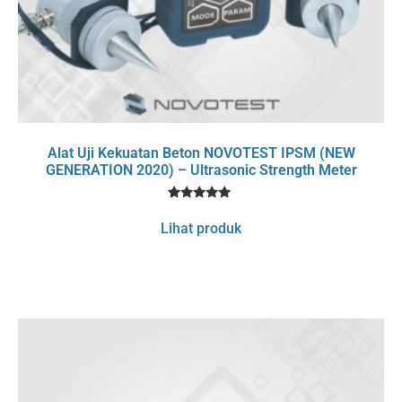
Alat Uji Kekuatan Beton NOVOTEST IPSM (NEW
GENERATION 2020) – Ultrasonic Strength Meter
1
Rated
5
Lihat produk
out of 5
based on
customer
rating