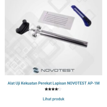
Alat Uji Kekuatan Perekat Lapisan NOVOTEST AP-1M
1
Rated
4
Lihat produk
out of 5
based
on