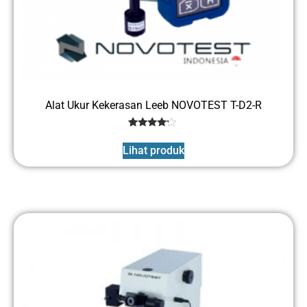
Alat Ukur Kekerasan Leeb NOVOTEST T-D2-R
1
Rated
4
Lihat produk
out of 5
based
on
customer
rating