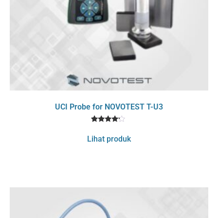
UCI Probe for NOVOTEST T-U3
1
Rated
4
Lihat produk
out of 5
based
on
customer
rating