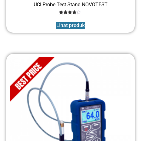
UCI Probe Test Stand NOVOTEST
1
Rated
4
Lihat produk
out of 5
based
on
customer
rating