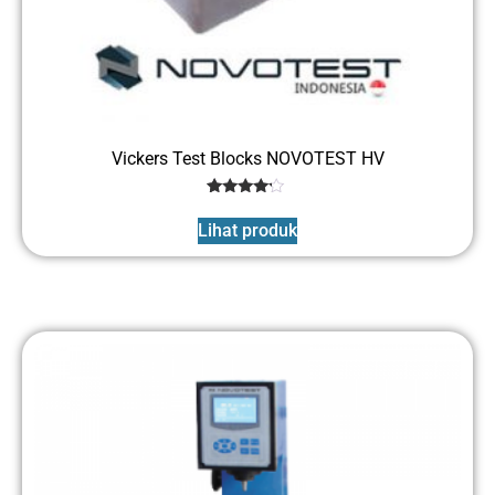
Vickers Test Blocks NOVOTEST HV
1
Rated
4
Lihat produk
out of 5
based
on
customer
rating