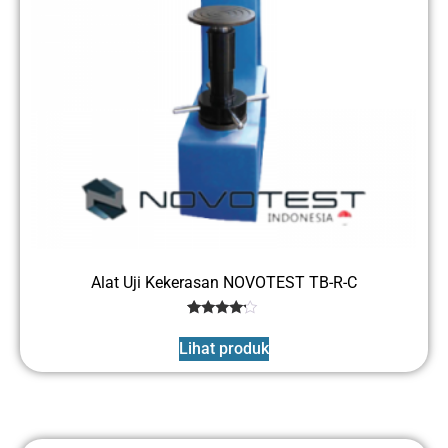
Alat Uji Kekerasan NOVOTEST TB-R-C
1
Rated
4
Lihat produk
out of 5
based
on
customer
rating