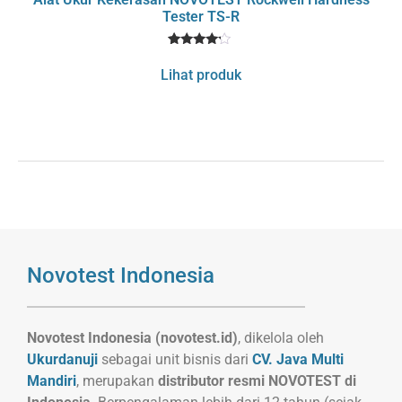
Tester TS-R
1
Rated
4
Lihat produk
out of 5
based
on
customer
rating
Novotest Indonesia
Novotest Indonesia (novotest.id)
, dikelola oleh
Ukurdanuji
sebagai unit bisnis dari
CV. Java Multi
Mandiri
, merupakan
distributor resmi NOVOTEST di