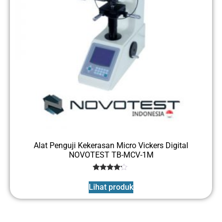
Alat Penguji Kekerasan Micro Vickers Digital
NOVOTEST TB-MCV-1M
1
Rated
4
Lihat produk
out of 5
based
on
customer
rating