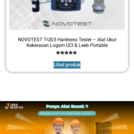
NOVOTEST T-UD3 Hardness Tester – Alat Ukur
Kekerasan Logam UCI & Leeb Portable
3
Rated
5
Lihat produk
out of 5
based on
customer
ratings