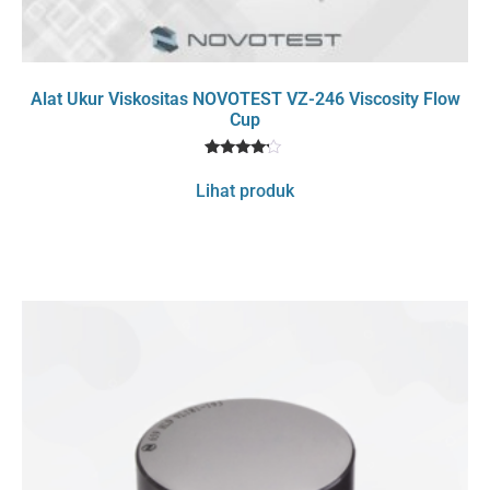
Alat Ukur Viskositas NOVOTEST VZ-246 Viscosity Flow
Cup
1
Rated
4
Lihat produk
out of 5
based
on
customer
rating