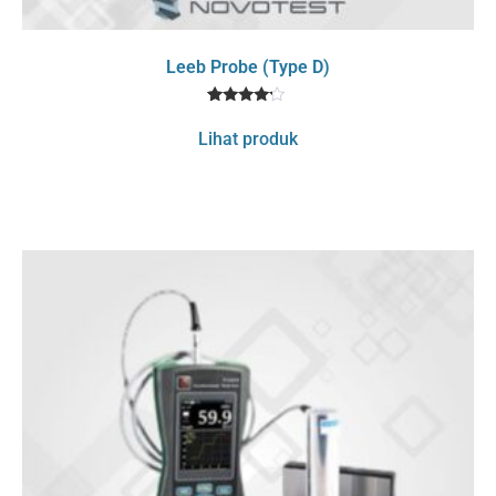
Leeb Probe (Type D)
1
Rated
4
Lihat produk
out of 5
based
on
customer
rating