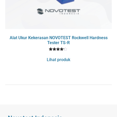
Alat Ukur Kekerasan NOVOTEST Rockwell Hardness
Tester TS-R
1
Rated
4
Lihat produk
out of 5
based
on
customer
rating