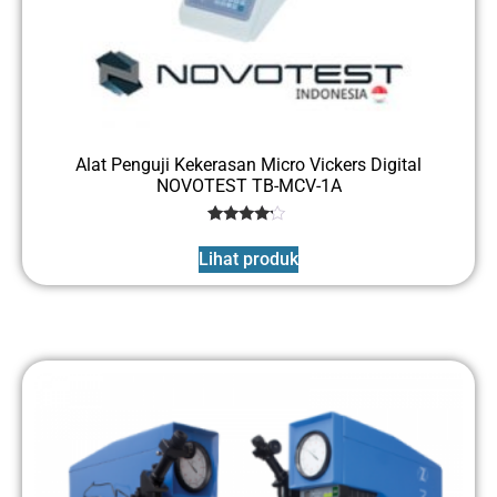
Alat Penguji Kekerasan Micro Vickers Digital
NOVOTEST TB-MCV-1A
1
Rated
4
Lihat produk
out of 5
based
on
customer
rating