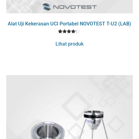
Alat Uji Kekerasan UCI Portabel NOVOTEST T-U2 (LAB)
1
Rated
4
Lihat produk
out of 5
based
on
customer
rating