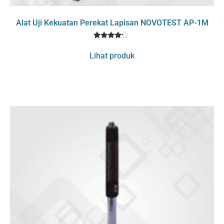
Alat Uji Kekuatan Perekat Lapisan NOVOTEST AP-1M
1
Rated
4
Lihat produk
out of 5
based
on
customer
rating