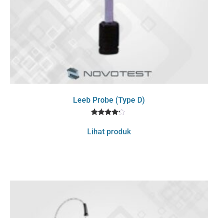
Leeb Probe (Type D)
1
Rated
4
Lihat produk
out of 5
based
on
customer
rating