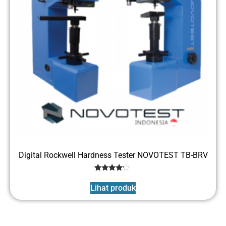
Digital Rockwell Hardness Tester NOVOTEST TB-BRV
1
Rated
4
Lihat produk
out of 5
based
on
customer
rating