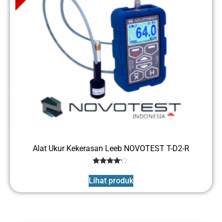
Alat Ukur Kekerasan Leeb NOVOTEST T-D2-R
1
Rated
4
Lihat produk
out of 5
based
on
customer
rating