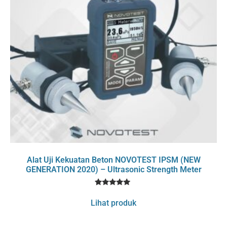
Alat Uji Kekuatan Beton NOVOTEST IPSM (NEW
GENERATION 2020) – Ultrasonic Strength Meter
1
Rated
5
Lihat produk
out of 5
based on
customer
rating