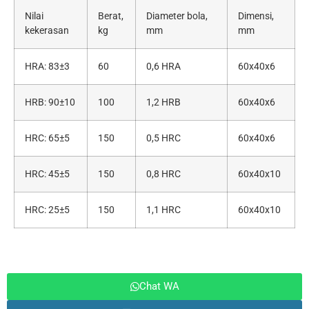
Nilai
Berat,
Diameter bola,
Dimensi,
kekerasan
kg
mm
mm
HRA: 83±3
60
0,6 HRA
60х40х6
HRB: 90±10
100
1,2 HRB
60х40х6
HRC: 65±5
150
0,5 HRC
60х40х6
HRC: 45±5
150
0,8 HRC
60х40х10
HRC: 25±5
150
1,1 HRC
60х40х10
Chat WA