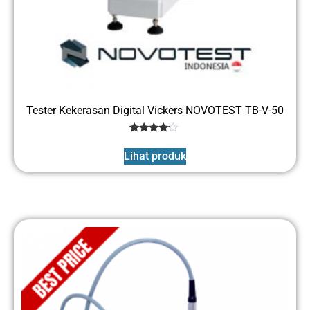
Tester Kekerasan Digital Vickers NOVOTEST TB-V-50
1
Rated
4
Lihat produk
out of 5
based
on
customer
rating