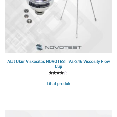
Alat Ukur Viskositas NOVOTEST VZ-246 Viscosity Flow
Cup
1
Rated
4
Lihat produk
out of 5
based
on
customer
rating