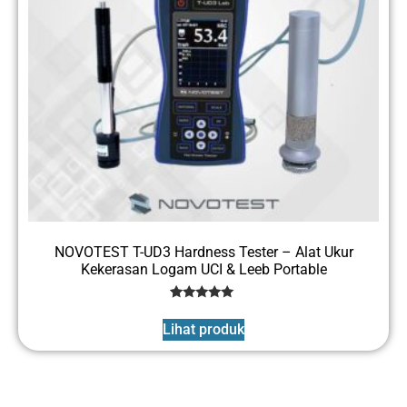
NOVOTEST T-UD3 Hardness Tester – Alat Ukur
Kekerasan Logam UCI & Leeb Portable
3
Rated
5
Lihat produk
out of 5
based on
customer
ratings