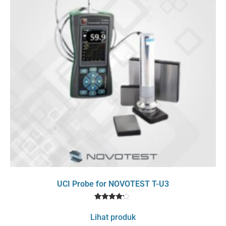
UCI Probe for NOVOTEST T-U3
1
Rated
4
Lihat produk
out of 5
based