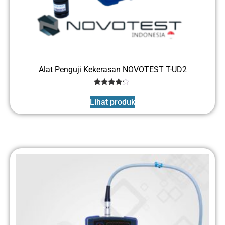
Alat Penguji Kekerasan NOVOTEST T-UD2
1
Rated
4
Lihat produk
out of 5
based
on
customer
rating