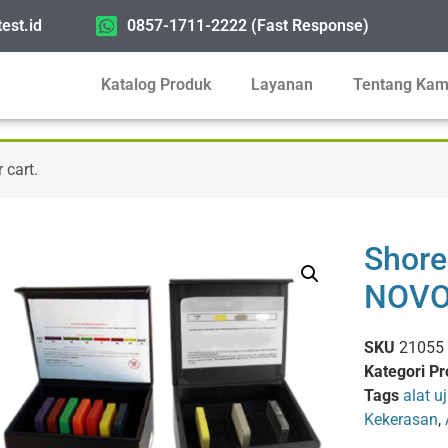
est.id
0857-1711-2222 (Fast Response)
Katalog Produk
Layanan
Tentang Kam
 cart.
Shore
NOVO
SKU
21055
Kategori Pr
Tags
alat u
Kekerasan
,