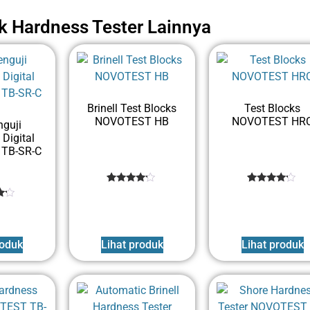
uk
Hardness Tester
Lainnya
Brinell Test Blocks
Test Blocks
NOVOTEST HB
NOVOTEST HR
nguji
Digital
TB-SR-C
1
Rated
1
Rated
4
4
out of 5
out of 5
based
based
5
on
on
d
customer
customer
roduk
Lihat produk
Lihat produk
rating
rating
er