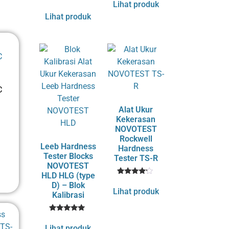
Lihat produk
1
Rated
out of 5
4
based
Lihat produk
out of 5
on
based
customer
on
rating
customer
rating
C
Alat Ukur
Kekerasan
NOVOTEST
Rockwell
Leeb Hardness
Hardness
Tester Blocks
Tester TS-R
NOVOTEST
HLD HLG (type
1
Rated
D) – Blok
4
Lihat produk
Kalibrasi
out of 5
based
on
customer
1
Rated
rating
5
Lihat produk