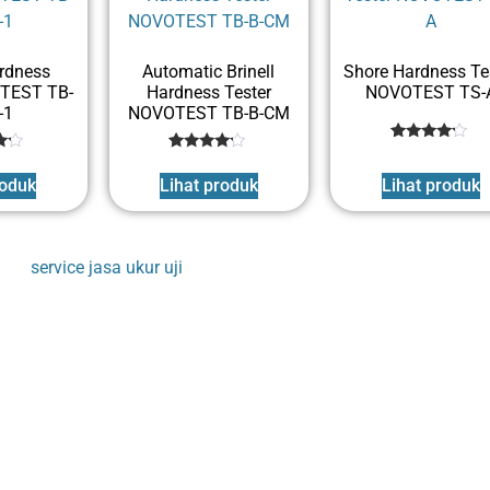
rdness
Automatic Brinell
Shore Hardness Te
OTEST TB-
Hardness Tester
NOVOTEST TS-
-1
NOVOTEST TB-B-CM
1
Rated
1
Rated
4
4
out of 5
roduk
Lihat produk
Lihat produk
5
out of 5
based
d
based
on
on
customer
er
customer
rating
rating