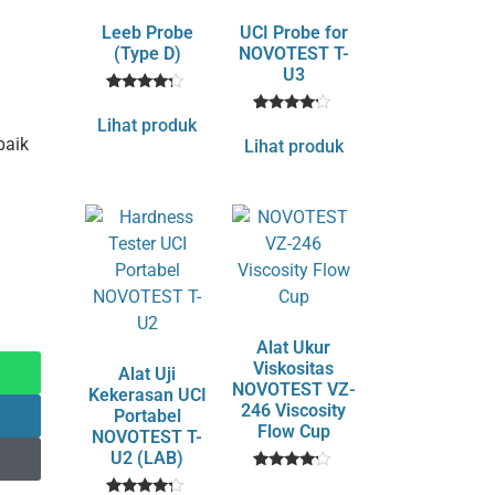
Leeb Probe
UCI Probe for
(Type D)
NOVOTEST T-
U3
1
Rated
4
Lihat produk
1
Rated
out of 5
4
baik
Lihat produk
based
out of 5
on
based
customer
on
rating
customer
rating
Alat Ukur
Viskositas
Alat Uji
NOVOTEST VZ-
Kekerasan UCI
246 Viscosity
Portabel
Flow Cup
NOVOTEST T-
U2 (LAB)
1
Rated
4