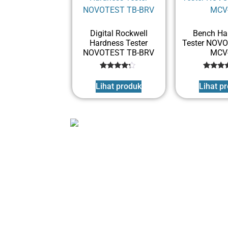
Digital Rockwell
Bench Ha
Hardness Tester
Tester NOV
NOVOTEST TB-BRV
MCV
1
Rated
1
Rated
4
4
Lihat produk
Lihat p
out of 5
out of 
based
base
on
on
customer
custom
rating
rating