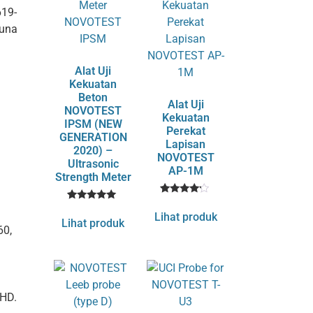
619-
guna
Alat Uji
Kekuatan
Beton
Alat Uji
NOVOTEST
Kekuatan
IPSM (NEW
Perekat
GENERATION
Lapisan
2020) –
NOVOTEST
Ultrasonic
AP-1M
Strength Meter
1
Rated
1
Rated
4
Lihat produk
5
out of 5
Lihat produk
out of 5
60,
based
based on
on
customer
customer
rating
rating
 HD.