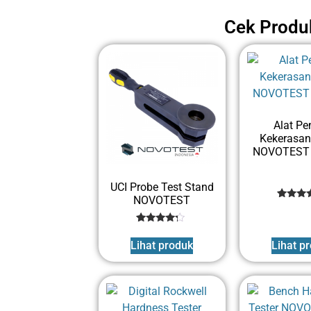
Cek Prod
Alat Pe
Kekerasan 
NOVOTEST 
UCI Probe Test Stand
NOVOTEST
1
Rated
4
out of 
1
Rated
base
4
on
Lihat produk
Lihat p
out of 5
custom
based
rating
on
customer
rating