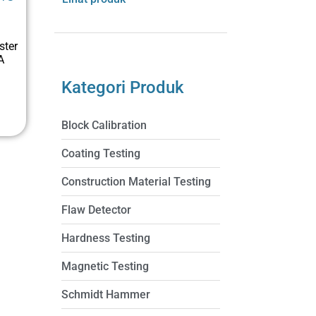
out of 5
based on
customer
rating
ster
A
Kategori Produk
Block Calibration
Coating Testing
Construction Material Testing
Flaw Detector
Hardness Testing
Magnetic Testing
Schmidt Hammer