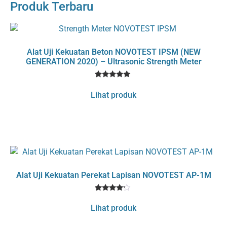
Produk Terbaru
Alat Uji Kekuatan Beton NOVOTEST IPSM (NEW
GENERATION 2020) – Ultrasonic Strength Meter
1
Rated
5
Lihat produk
out of 5
based on
customer
rating
Alat Uji Kekuatan Perekat Lapisan NOVOTEST AP-1M
1
Rated
4
Lihat produk
out of 5
based
on