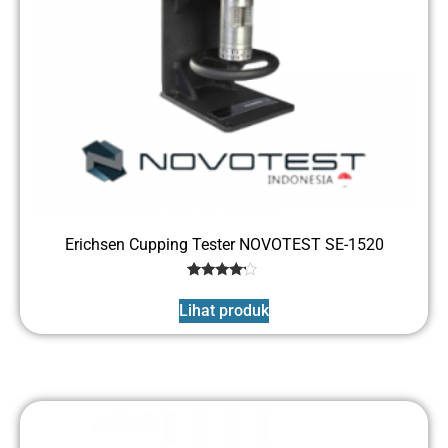
Erichsen Cupping Tester NOVOTEST SE-1520
1
Rated
4
Lihat produk
out of 5
based
on
customer
rating