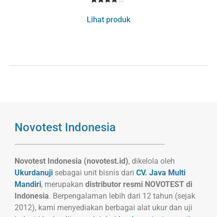
1
Rated
4
Lihat produk
out of 5
based
on
customer
rating
Novotest Indonesia
Novotest Indonesia (novotest.id)
, dikelola oleh
Ukurdanuji
sebagai unit bisnis dari
CV. Java Multi
Mandiri
, merupakan
distributor resmi NOVOTEST di
Indonesia
. Berpengalaman lebih dari 12 tahun (sejak
2012), kami menyediakan berbagai alat ukur dan uji