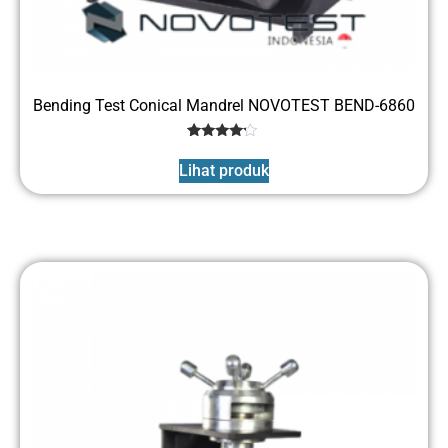
Bending Test Conical Mandrel NOVOTEST BEND-6860
1
Rated
4
Lihat produk
out of 5
based
on
customer
rating