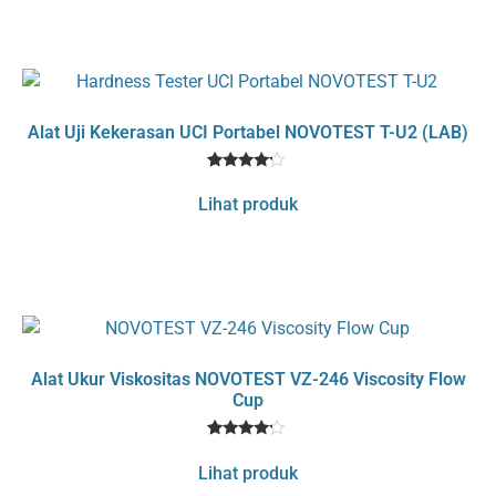
customer
rating
Alat Uji Kekerasan UCI Portabel NOVOTEST T-U2 (LAB)
1
Rated
4
Lihat produk
out of 5
based
on
customer
rating
Alat Ukur Viskositas NOVOTEST VZ-246 Viscosity Flow
Cup
1
Rated
4
Lihat produk
out of 5
based