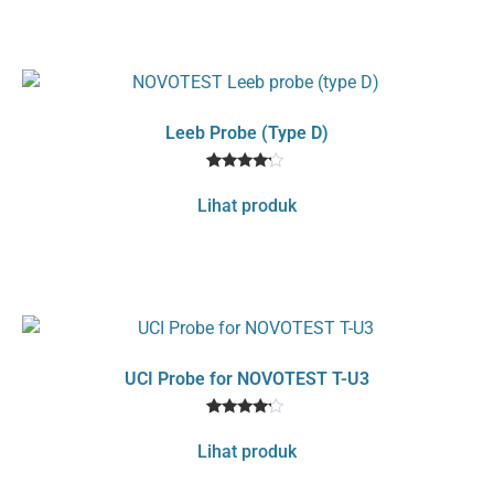
customer
rating
Leeb Probe (Type D)
1
Rated
4
Lihat produk
out of 5
based
on
customer
rating
UCI Probe for NOVOTEST T-U3
1
Rated
4
Lihat produk
out of 5
based
on