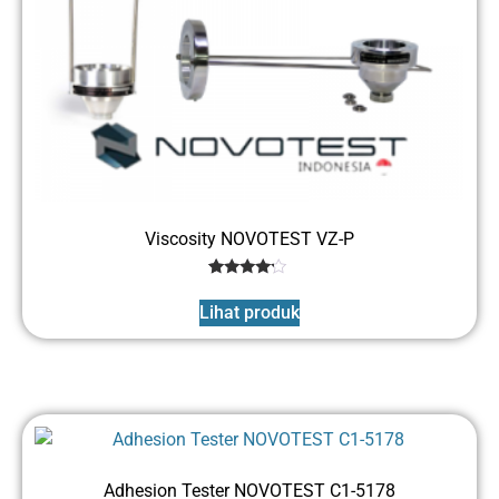
Viscosity NOVOTEST VZ-P
1
Rated
4
Lihat produk
out of 5
based
on
customer
rating
Adhesion Tester NOVOTEST C1-5178