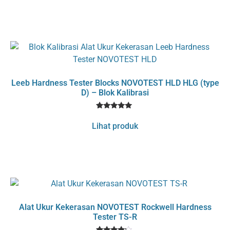
on
customer
rating
Leeb Hardness Tester Blocks NOVOTEST HLD HLG (type
D) – Blok Kalibrasi
1
Rated
5
Lihat produk
out of 5
based on
customer
rating
Alat Ukur Kekerasan NOVOTEST Rockwell Hardness
Tester TS-R