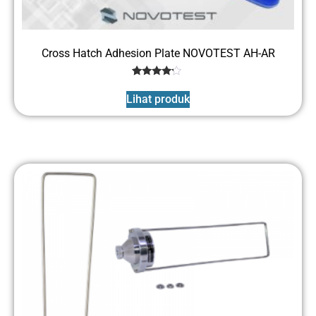
Cross Hatch Adhesion Plate NOVOTEST AH-AR
1
Rated
4
Lihat produk
out of 5
based
on
customer
rating