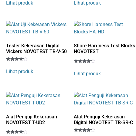
4
4
Lihat produk
Lihat produk
out of 5
out of 5
based
based
on
on
customer
customer
rating
rating
Tester Kekerasan Digital
Shore Hardness Test Blocks
Vickers NOVOTEST TB-V-50
NOVOTEST
Rated
1
Rated
1
4
Lihat produk
4
Lihat produk
out of 5
out of 5
based
based
on
on
customer
customer
rating
rating
Alat Penguji Kekerasan
Alat Penguji Kekerasan
NOVOTEST T-UD2
Digital NOVOTEST TB-SR-C
Rated
1