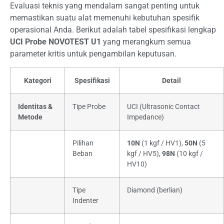
Evaluasi teknis yang mendalam sangat penting untuk
memastikan suatu alat memenuhi kebutuhan spesifik
operasional Anda. Berikut adalah tabel spesifikasi lengkap
UCI Probe NOVOTEST U1
yang merangkum semua
parameter kritis untuk pengambilan keputusan.
Kategori
Spesifikasi
Detail
Identitas &
Tipe Probe
UCI (Ultrasonic Contact
Metode
Impedance)
Pilihan
10N
(1 kgf / HV1),
50N
(5
Beban
kgf / HV5),
98N
(10 kgf /
HV10)
Tipe
Diamond (berlian)
Indenter