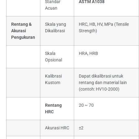
Standar
ASTM A1038
Acuan
Rentang &
Skala yang
HRC, HB, HV, MPa (Tensile
Akurasi
Dikalibrasi
Strength)
Pengukuran
Skala
HRA, HRB
Opsional
Kalibrasi
Dapat dikalibrasi untuk
Kustom
rentang dan material lain
(contoh: HV10-2000)
Rentang
20 ~ 70
HRC
Akurasi HRC
±2