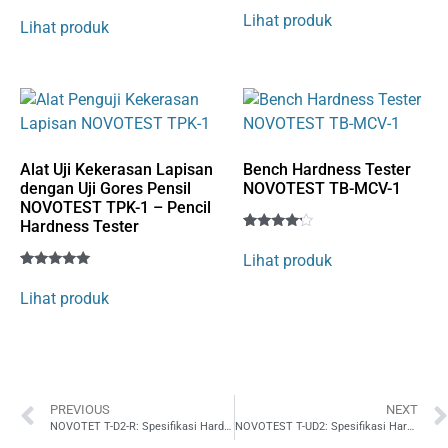
Rated
1
4
Lihat produk
4
Lihat produk
out of 5
out of 5
based
based
on
on
customer
customer
rating
rating
Alat Uji Kekerasan Lapisan
Bench Hardness Tester
dengan Uji Gores Pensil
NOVOTEST TB-MCV-1
NOVOTEST TPK-1 – Pencil
Hardness Tester
Rated
1
4
Lihat produk
out of 5
Rated
1
based
5
on
Lihat produk
out of 5
customer
based on
rating
customer
rating
PREVIOUS
NEXT
NOVOTET T-D2-R: Spesifikasi Hardness Tester untuk Area Sempit dan Pipa
NOVOTEST T-UD2: Spesifikasi Hardness Tester 2-in-1 untuk Quality Control Material