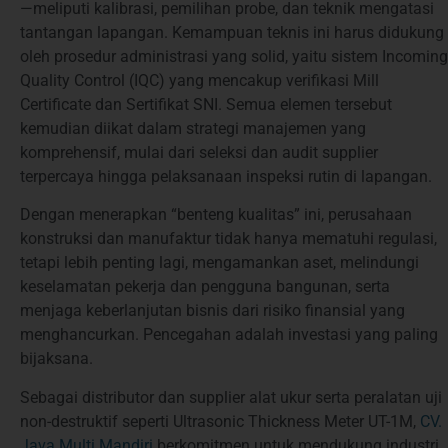
—meliputi kalibrasi, pemilihan probe, dan teknik mengatasi
tantangan lapangan. Kemampuan teknis ini harus didukung
oleh prosedur administrasi yang solid, yaitu sistem Incoming
Quality Control (IQC) yang mencakup verifikasi Mill
Certificate dan Sertifikat SNI. Semua elemen tersebut
kemudian diikat dalam strategi manajemen yang
komprehensif, mulai dari seleksi dan audit supplier
terpercaya hingga pelaksanaan inspeksi rutin di lapangan.
Dengan menerapkan “benteng kualitas” ini, perusahaan
konstruksi dan manufaktur tidak hanya mematuhi regulasi,
tetapi lebih penting lagi, mengamankan aset, melindungi
keselamatan pekerja dan pengguna bangunan, serta
menjaga keberlanjutan bisnis dari risiko finansial yang
menghancurkan. Pencegahan adalah investasi yang paling
bijaksana.
Sebagai distributor dan supplier alat ukur serta peralatan uji
non-destruktif seperti Ultrasonic Thickness Meter UT-1M,
CV.
Java Multi Mandiri
berkomitmen untuk mendukung industri