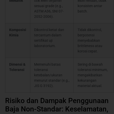
Mekanik
titik leleh terjamin
lebih rendah, tidak
sesuai grade (e.g.,
konsisten antar
ASTM A36, SNI 07-
batch.
2052-2006).
Komposisi
Dikontrol ketat dan
Tidak dikontrol,
Kimia
tercantum dalam
berpotensi
sertifikat uji
menyebabkan
laboratorium.
brittleness atau
korosi cepat.
Dimensi &
Memenuhi batas
Sering di bawah
Toleransi
toleransi
toleransi minimum,
ketebalan/ukuran
mengakibatkan
menurut standar (e.g.,
kekurangan
JIS G 3192).
material aktual.
Risiko dan Dampak Penggunaan
Baja Non-Standar: Keselamatan,