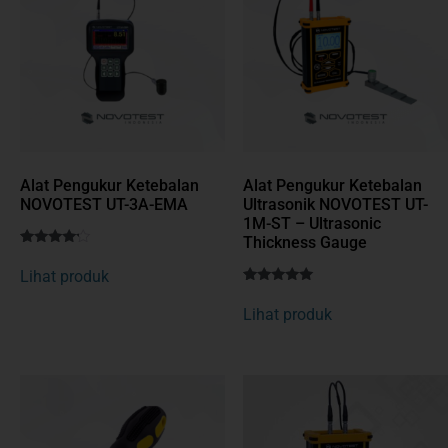
Alat Pengukur Ketebalan
Alat Pengukur Ketebalan
NOVOTEST UT-3A-EMA
Ultrasonik NOVOTEST UT-
1M-ST – Ultrasonic
Thickness Gauge
Rated
1
4
Lihat produk
out of 5
Rated
1
based
5
on
Lihat produk
out of 5
customer
based on
rating
customer
rating