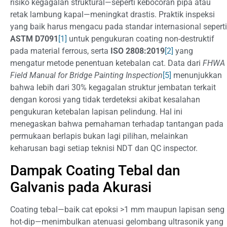
risiko kegagalan struktural—seperti kebocoran pipa atau
retak lambung kapal—meningkat drastis. Praktik inspeksi
yang baik harus mengacu pada standar internasional seperti
ASTM D7091
[1]
untuk pengukuran coating non-destruktif
pada material ferrous, serta
ISO 2808:2019
[2]
yang
mengatur metode penentuan ketebalan cat. Data dari
FHWA
Field Manual for Bridge Painting Inspection
[5]
menunjukkan
bahwa lebih dari 30% kegagalan struktur jembatan terkait
dengan korosi yang tidak terdeteksi akibat kesalahan
pengukuran ketebalan lapisan pelindung. Hal ini
menegaskan bahwa pemahaman terhadap tantangan pada
permukaan berlapis bukan lagi pilihan, melainkan
keharusan bagi setiap teknisi NDT dan QC inspector.
Dampak Coating Tebal dan
Galvanis pada Akurasi
Coating tebal—baik cat epoksi >1 mm maupun lapisan seng
hot-dip—menimbulkan atenuasi gelombang ultrasonik yang