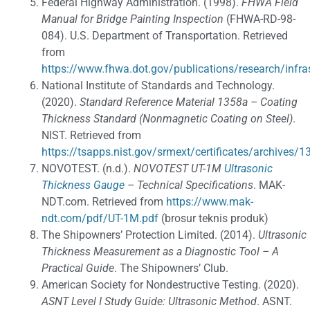
Federal Highway Administration. (1998).
FHWA Field
Manual for Bridge Painting Inspection
(FHWA-RD-98-
084). U.S. Department of Transportation. Retrieved
from
https://www.fhwa.dot.gov/publications/research/infra
National Institute of Standards and Technology.
(2020).
Standard Reference Material 1358a – Coating
Thickness Standard (Nonmagnetic Coating on Steel)
.
NIST. Retrieved from
https://tsapps.nist.gov/srmext/certificates/archives/1
NOVOTEST. (n.d.).
NOVOTEST UT-1M
Ultrasonic
Thickness Gauge
– Technical Specifications
. MAK-
NDT.com. Retrieved from
https://www.mak-
ndt.com/pdf/UT-1M.pdf
(brosur teknis produk)
The Shipowners’ Protection Limited. (2014).
Ultrasonic
Thickness Measurement as a Diagnostic Tool – A
Practical Guide
. The Shipowners’ Club.
American Society for Nondestructive Testing. (2020).
ASNT Level I Study Guide: Ultrasonic Method
. ASNT.