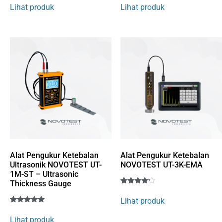
4
4
Lihat produk
Lihat produk
out of 5
out of 5
based
based
on
on
customer
customer
rating
rating
Alat Pengukur Ketebalan
Alat Pengukur Ketebalan
Ultrasonik NOVOTEST UT-
NOVOTEST UT-3K-EMA
1M-ST – Ultrasonic
Thickness Gauge
Rated
1
4
Lihat produk
out of 5
Rated
1
based
5
on
Lihat produk
out of 5