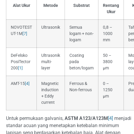
Alat Ukur
Metode
Substrat
Rentang
Ukur
NOVOTEST
Ultrasonik
Semua
0,8 –
Ta
UT-1M
[7]
logam + non-
1000
pe
logam
mm
be
DeFelsko
Ultrasonik
Coating
50 –
Mo
PosiTector
multi-
pada
3800
lay
200
[1]
layer
beton/logam
µm
co
AMT-15
[4]
Magnetic
Ferrous &
0 –
Pre
induction
Non-ferrous
1250
du
+ Eddy
µm
current
Untuk permukaan galvanis,
ASTM A123/A123M
[4]
menjadi
standar acuan yang menetapkan ketebalan minimum
lapisan seng berdasarkan ketebalan baja. Alat dengan