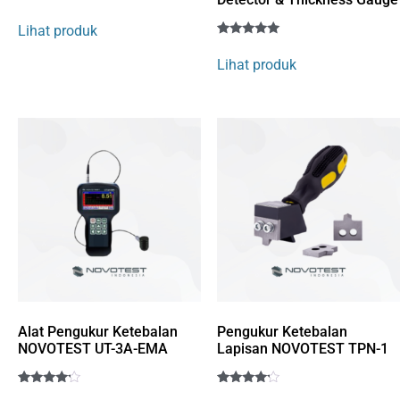
Rated
1
5
Lihat produk
out of 5
Rated
1
based on
5
customer
Lihat produk
out of 5
rating
based on
customer
rating
Alat Pengukur Ketebalan
Pengukur Ketebalan
NOVOTEST UT-3A-EMA
Lapisan NOVOTEST TPN-1
Rated
1
Rated
1