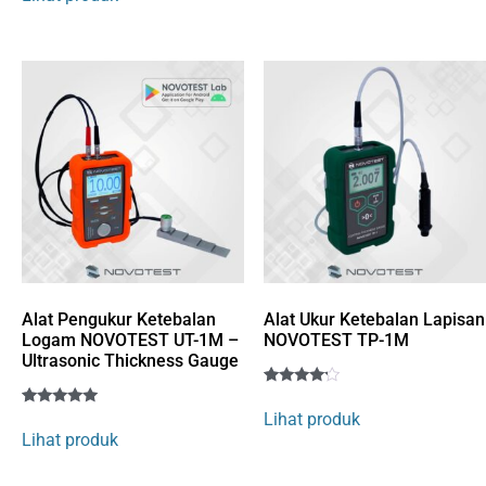
customer
based on
rating
customer
rating
Alat Pengukur Ketebalan
Alat Ukur Ketebalan Lapisan
Logam NOVOTEST UT-1M –
NOVOTEST TP-1M
Ultrasonic Thickness Gauge
Rated
1
4
Lihat produk
Rated
1
out of 5
5
Lihat produk
based
out of 5
on
based on
customer
customer
rating