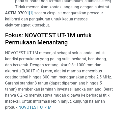
pada substrat non-ferrous (aluminium, stainless steel).
Tidak memerlukan kontak langsung dengan substrat.
ASTM D7091
[1]
secara eksplisit menguraikan prosedur
kalibrasi dan pengukuran untuk kedua metode
elektromagnetik tersebut.
Fokus: NOVOTEST UT-1M untuk
Permukaan Menantang
NOVOTEST UT-1M menonjol sebagai solusi andal untuk
kondisi permukaan yang paling sulit: berkarat, berlubang,
dan berkerak. Dengan rentang ukur 0,8–1000 mm dan
akurasi ±(0,001T+0,1) mm, alat ini mampu menembus
coating tebal hingga 300 mm menggunakan probe 2,5 MHz.
Garansi standar 3 tahun (dapat diperpanjang hingga 5
tahun) memberikan jaminan investasi jangka panjang. Berat
hanya 0,2 kg membuatnya mudah dibawa ke berbagai titik
inspeksi. Untuk informasi lebih lanjut, kunjungi halaman
produk
NOVOTEST UT-1M
.