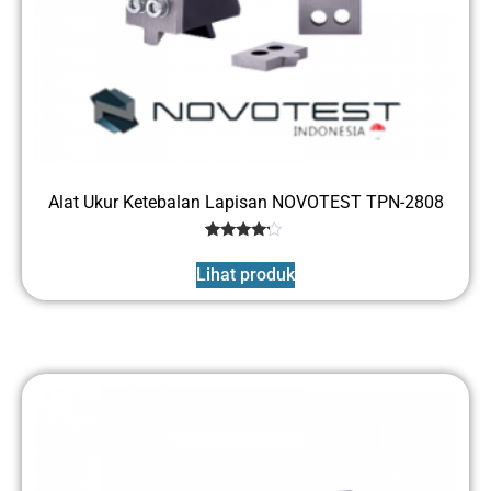
Alat Ukur Ketebalan Lapisan NOVOTEST TPN-2808
1
Rated
4
Lihat produk
out of 5
based
on
customer
rating