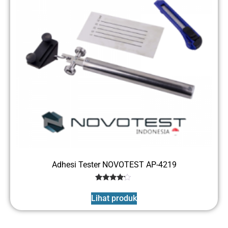
Adhesi Tester NOVOTEST AP-4219
1
Rated
4
Lihat produk
out of 5
based
on
customer
rating