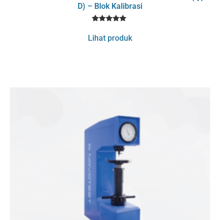
D) – Blok Kalibrasi
1
Rated
5
Lihat produk
out of 5
based on
customer
rating