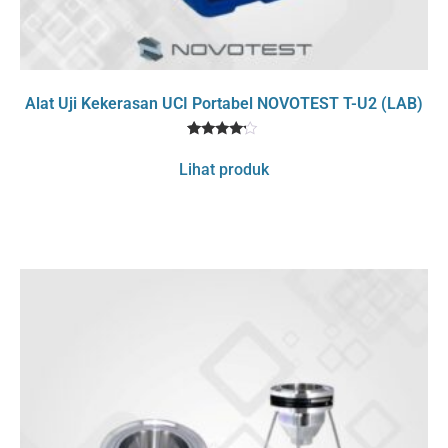
Alat Uji Kekerasan UCI Portabel NOVOTEST T-U2 (LAB)
1
Rated
4
Lihat produk
out of 5
based
on
customer
rating