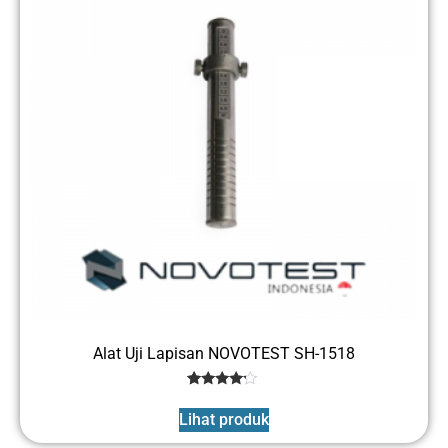
Alat Uji Lapisan NOVOTEST SH-1518
1
Rated
4
Lihat produk
out of 5
based