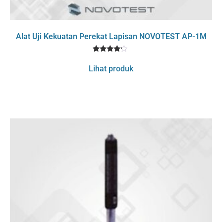
Alat Uji Kekuatan Perekat Lapisan NOVOTEST AP-1M
1
Rated
4
Lihat produk
out of 5
based
on
customer
rating