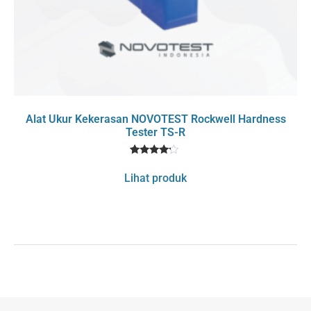
Alat Ukur Kekerasan NOVOTEST Rockwell Hardness
Tester TS-R
1
Rated
4
Lihat produk
out of 5
based
on
customer
rating