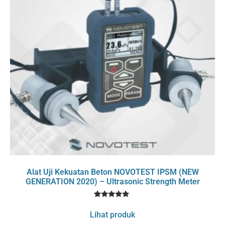
Alat Uji Kekuatan Beton NOVOTEST IPSM (NEW
GENERATION 2020) – Ultrasonic Strength Meter
1
Rated
5
Lihat produk
out of 5
based on