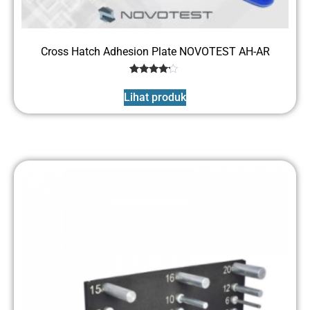
Cross Hatch Adhesion Plate NOVOTEST AH-AR
1
Rated
4
Lihat produk
out of 5
based
on
customer
rating