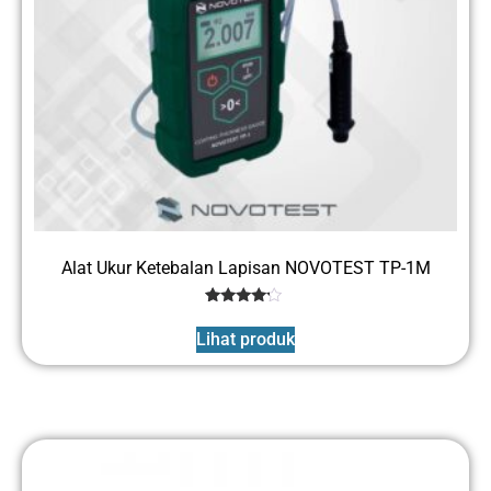
Alat Ukur Ketebalan Lapisan NOVOTEST TP-1M
1
Rated
4
Lihat produk
out of 5
based
on
customer
rating