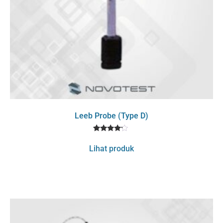
Leeb Probe (Type D)
1
Rated
4
Lihat produk
out of 5
based
on
customer
rating