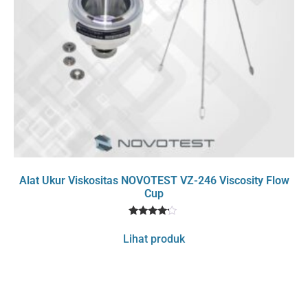
Alat Ukur Viskositas NOVOTEST VZ-246 Viscosity Flow
Cup
1
Rated
4
Lihat produk
out of 5
based
on
customer
rating