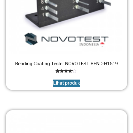
Bending Coating Tester NOVOTEST BEND-H1519
1
Rated
4
Lihat produk
out of 5
based
on
customer
rating