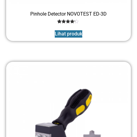
Pinhole Detector NOVOTEST ED-3D
1
Rated
4
Lihat produk
out of 5
based
on
customer
rating