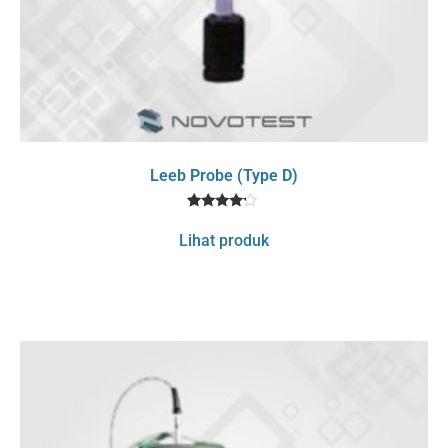
Leeb Probe (Type D)
1
Rated
4
Lihat produk
out of 5
based
on
customer
rating