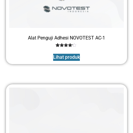
Alat Penguji Adhesi NOVOTEST AC-1
1
Rated
4
Lihat produk
out of 5
based
on
customer
rating