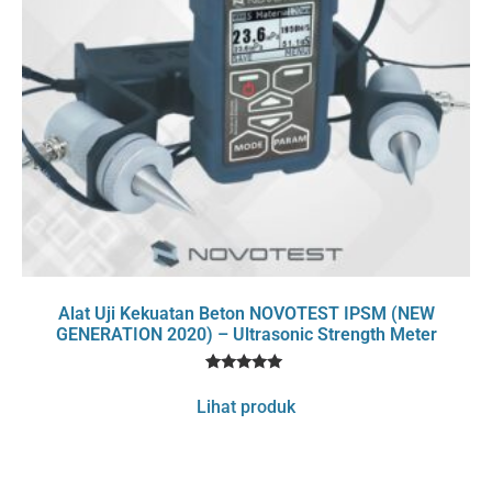
Alat Uji Kekuatan Beton NOVOTEST IPSM (NEW
GENERATION 2020) – Ultrasonic Strength Meter
1
Rated
5
Lihat produk
out of 5
based on
customer
rating