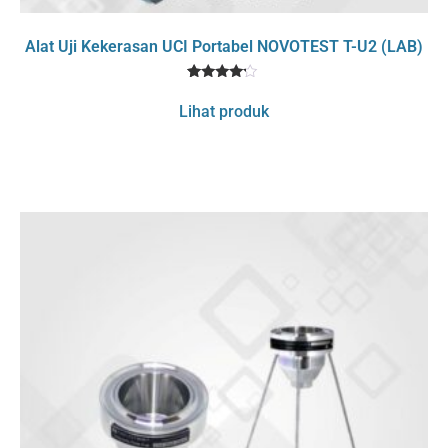
Alat Uji Kekerasan UCI Portabel NOVOTEST T-U2 (LAB)
1
Rated
4
Lihat produk
out of 5
based
on
customer
rating