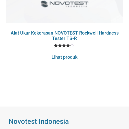
Alat Ukur Kekerasan NOVOTEST Rockwell Hardness
Tester TS-R
1
Rated
4
Lihat produk
out of 5
based
on
customer
rating
Novotest Indonesia