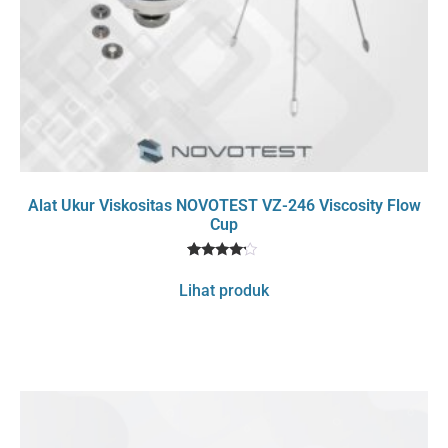
Alat Ukur Viskositas NOVOTEST VZ-246 Viscosity Flow
Cup
1
Rated
4
Lihat produk
out of 5
based
on
customer
rating