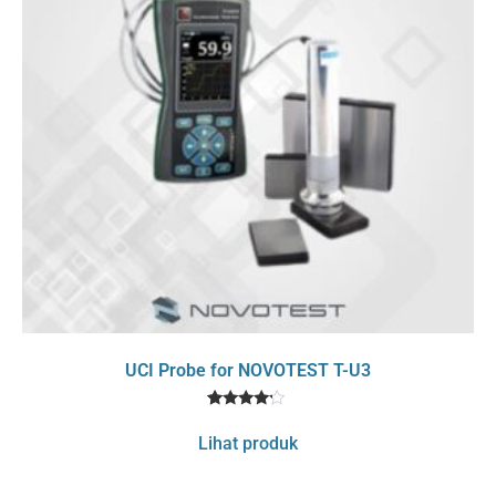
UCI Probe for NOVOTEST T-U3
1
Rated
4
Lihat produk
out of 5
based
on
customer