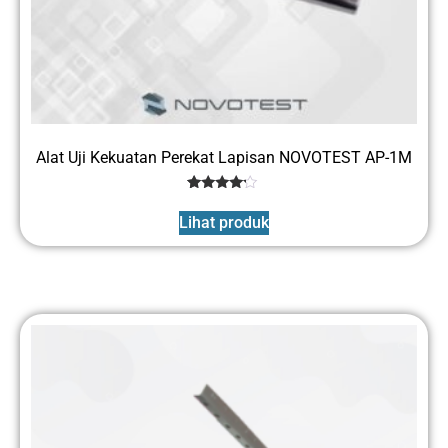
Alat Uji Kekuatan Perekat Lapisan NOVOTEST AP-1M
1
Rated
4
Lihat produk
out of 5
based
on
customer
rating