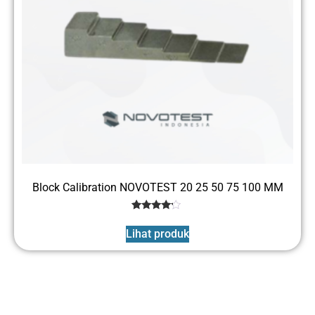
Block Calibration NOVOTEST 20 25 50 75 100 MM
1
Rated
4
Lihat produk
out of 5
based
on
customer
rating