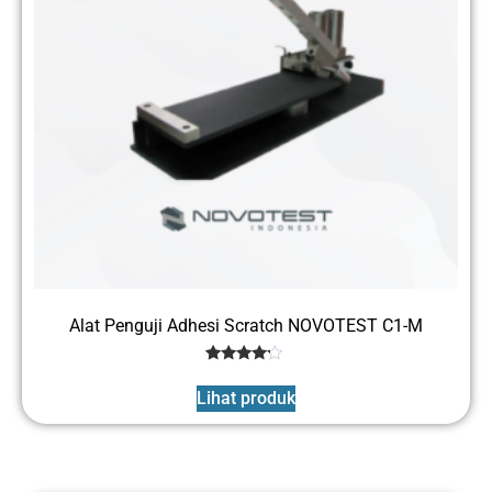
Alat Penguji Adhesi Scratch NOVOTEST C1-M
1
Rated
4
Lihat produk
out of 5
based
on
customer
rating