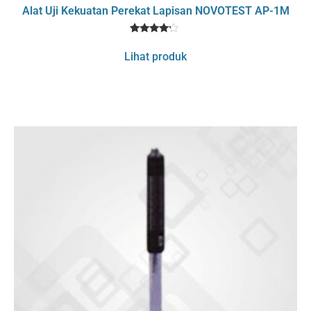
Alat Uji Kekuatan Perekat Lapisan NOVOTEST AP-1M
1
Rated
4
Lihat produk
out of 5
based
on
customer
rating