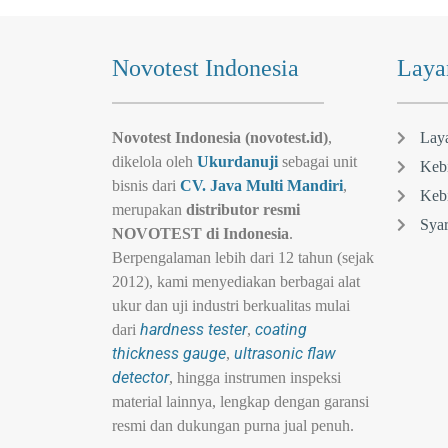
Novotest Indonesia
Laya
Novotest Indonesia (novotest.id)
,
Lay
dikelola oleh
Ukurdanuji
sebagai unit
Kebi
bisnis dari
CV. Java Multi Mandiri
,
Kebi
merupakan
distributor resmi
Syar
NOVOTEST di Indonesia
.
Berpengalaman lebih dari 12 tahun (sejak
2012), kami menyediakan berbagai alat
ukur dan uji industri berkualitas mulai
hardness tester
coating
dari
,
thickness gauge
ultrasonic flaw
,
detector
, hingga instrumen inspeksi
material lainnya, lengkap dengan garansi
resmi dan dukungan purna jual penuh.