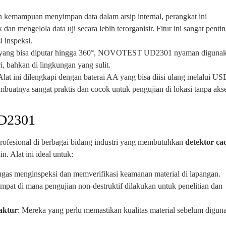
 kemampuan menyimpan data dalam arsip internal, perangkat ini
 mengelola data uji secara lebih terorganisir. Fitur ini sangat penti
 inspeksi.
 yang bisa diputar hingga 360°, NOVOTEST UD2301 nyaman diguna
, bahkan di lingkungan yang sulit.
 Alat ini dilengkapi dengan baterai AA yang bisa diisi ulang melalui US
uatnya sangat praktis dan cocok untuk pengujian di lokasi tanpa aks
D2301
esional di berbagai bidang industri yang membutuhkan
detektor ca
n. Alat ini ideal untuk:
tugas menginspeksi dan memverifikasi keamanan material di lapangan.
empat di mana pengujian non-destruktif dilakukan untuk penelitian dan
aktur
: Mereka yang perlu memastikan kualitas material sebelum digun