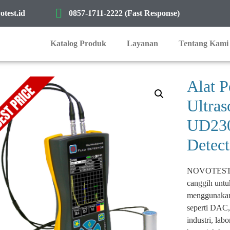
test.id
0857-1711-2222 (Fast Response)
Katalog Produk
Layanan
Tentang Kami
Alat P
Ultra
UD230
Detect
NOVOTEST UD
canggih untuk
menggunakan 
seperti DAC,
industri, lab