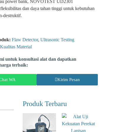
 atau power bank, NOVOTEST UD2301
leksibilitas dan daya tahan tinggi untuk kebutuhan
-destruktif.
oduk:
Flaw Detector
,
Ultrasonic Testing
 Kualitas Material
i untuk konsultasi alat dan dapatkan
arga terbaik:
Chat WA
Kirim Pesan
Produk Terbaru