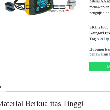
baterai AA
menawarkan f
pengujian non
SKU
21085
Kategori Pr
Tag
Alat Uji
Hubungi kam
penawaran h
n
Material Berkualitas Tinggi