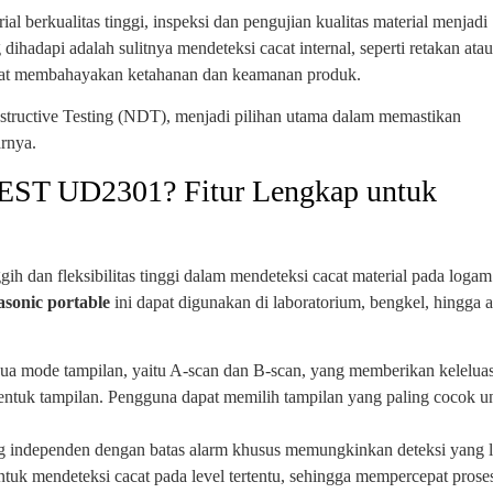
al berkualitas tinggi, inspeksi dan pengujian kualitas material menjadi
ihadapi adalah sulitnya mendeteksi cacat internal, seperti retakan atau
dapat membahayakan ketahanan dan keamanan produk.
structive Testing (NDT), menjadi pilihan utama dalam memastikan
arnya.
ST UD2301? Fitur Lengkap untuk
dan fleksibilitas tinggi dalam mendeteksi cacat material pada logam
rasonic portable
ini dapat digunakan di laboratorium, bengkel, hingga a
 dua mode tampilan, yaitu A-scan dan B-scan, yang memberikan kelelua
entuk tampilan. Pengguna dapat memilih tampilan yang paling cocok u
g independen dengan batas alarm khusus memungkinkan deteksi yang l
tuk mendeteksi cacat pada level tertentu, sehingga mempercepat prose