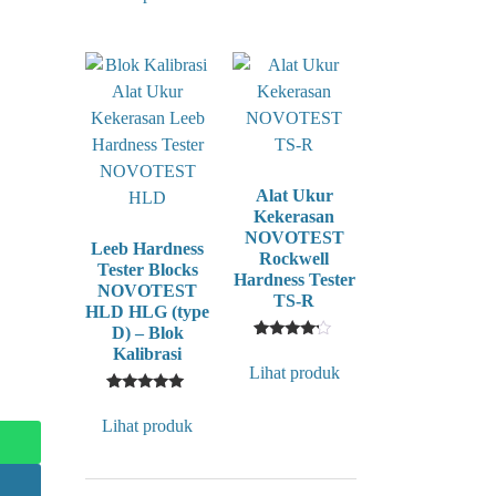
based
based
on
on
customer
customer
rating
rating
Alat Ukur
Kekerasan
NOVOTEST
Leeb Hardness
Rockwell
Tester Blocks
Hardness Tester
NOVOTEST
TS-R
HLD HLG (type
D) – Blok
1
Rated
Kalibrasi
4
Lihat produk
out of 5
based
1
Rated
on
5
customer
Lihat produk
out of 5
rating
based on
customer
rating