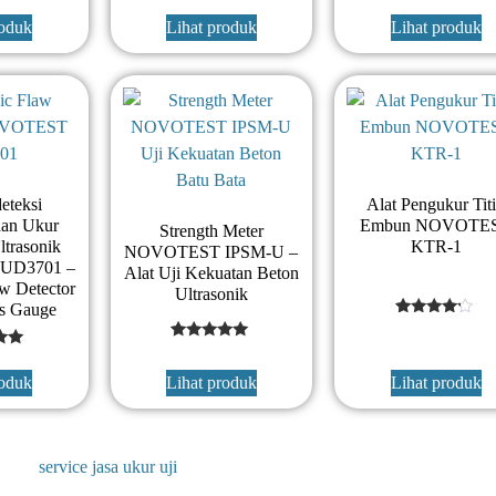
customer
customer
er
rating
rating
roduk
Lihat produk
Lihat produk
eteksi
Alat Pengukur Tit
dan Ukur
Embun NOVOTE
Strength Meter
ltrasonik
KTR-1
NOVOTEST IPSM-U –
UD3701 –
Alat Uji Kekuatan Beton
aw Detector
Ultrasonik
s Gauge
1
Rated
4
1
Rated
out of 5
d
5
based
out of 5
roduk
Lihat produk
Lihat produk
on
f 5
based on
customer
 on
customer
rating
mer
rating
g