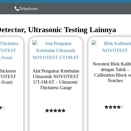
Telephone
etector
,
Ultrasonic Testing
Lainnya
Novotest Blok Kalib
dengan Takik –
Thickness
Alat Pengukur Ketebalan
Calibration Block w
VOTEST
Ultrasonik NOVOTEST
Notches
-Scan)
UT-1M-ST – Ultrasonic
Thickness Gauge
1
Rated
1
Rated
4
5
out of 5
5
out of 5
based
d
based on
on