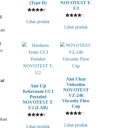
(Type D)
NOVOTEST T-
U3
1
Rated
ng
4
1
Rated
Lihat produk
out of 5
4
Lihat produk
based
out of 5
kan
on
based
customer
on
rating
customer
rating
B
es
Alat Ukur
cat
Viskositas
Alat Uji
NOVOTEST
Kekerasan UCI
VZ-246
Portabel
Viscosity Flow
NOVOTEST T-
Cup
U2 (LAB)
akan
1
Rated
1
Rated
4
4
Lihat produk
Lihat produk
out of 5
out of 5