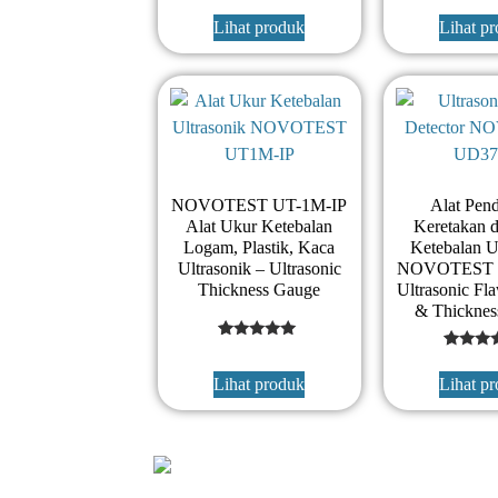
1
Rated
custom
5
rating
Lihat produk
Lihat p
out of 5
based on
customer
rating
NOVOTEST UT-1M-IP
Alat Pend
Alat Ukur Ketebalan
Keretakan 
Logam, Plastik, Kaca
Ketebalan U
Ultrasonik – Ultrasonic
NOVOTEST 
Thickness Gauge
Ultrasonic Fl
& Thicknes
5
Rated
1
Rate
5
5
out of 5
Lihat produk
Lihat p
out o
based on
based
customer
custo
ratings
ratin