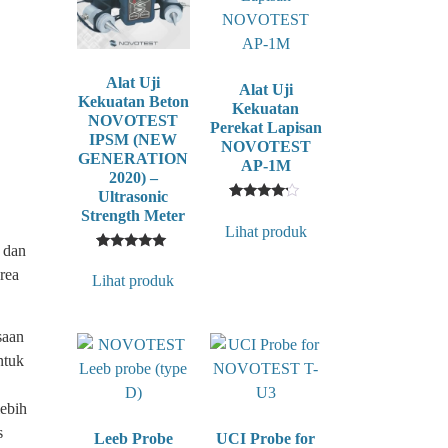
Alat Uji
Alat Uji
Kekuatan Beton
Kekuatan
NOVOTEST
Perekat Lapisan
IPSM (NEW
NOVOTEST
GENERATION
AP-1M
2020) –
Ultrasonic
1
Rated
Strength Meter
4
Lihat produk
out of 5
 dan
based
1
Rated
on
5
rea
customer
Lihat produk
out of 5
rating
based on
customer
rating
saan
ntuk
ebih
s
Leeb Probe
UCI Probe for