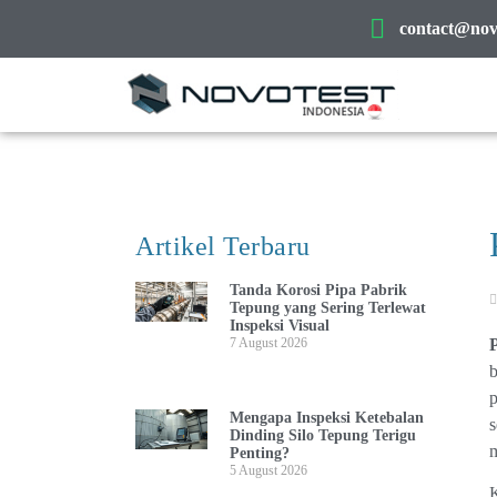
contact@novo
Artikel Terbaru
Tanda Korosi Pipa Pabrik
Tepung yang Sering Terlewat
Inspeksi Visual
7 August 2026
b
p
Mengapa Inspeksi Ketebalan
s
Dinding Silo Tepung Terigu
m
Penting?
5 August 2026
K