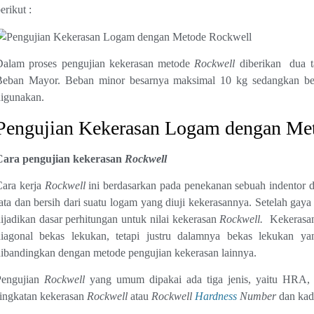
erikut :
Dalam proses pengujian kekerasan metode
Rockwell
diberikan dua t
Beban Mayor. Beban minor besarnya maksimal 10 kg sedangkan be
igunakan.
Pengujian Kekerasan Logam dengan Me
Cara pengujian kekerasan
Rockwell
Cara kerja
Rockwell
ini berdasarkan pada penekanan sebuah indentor d
ata dan bersih dari suatu logam yang diuji kekerasannya. Setelah ga
ijadikan dasar perhitungan untuk nilai kekerasan
Rockwell.
Kekeras
diagonal bekas lekukan, tetapi justru dalamnya bekas lekukan ya
ibandingkan dengan metode pengujian kekerasan lainnya.
Pengujian
Rockwell
yang umum dipakai ada tiga jenis, yaitu HRA,
ingkatan kekerasan
Rockwell
atau
Rockwell
Hardness
Number
dan kada