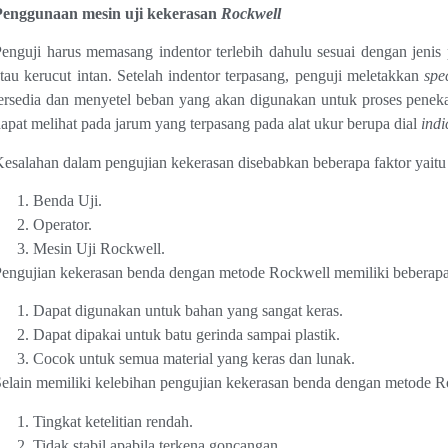
Penggunaan mesin uji kekerasan
Rockwell
enguji harus memasang indentor terlebih dahulu sesuai dengan jenis 
tau kerucut intan. Setelah indentor terpasang, penguji meletakkan
spe
ersedia dan menyetel beban yang akan digunakan untuk proses peneka
apat melihat pada jarum yang terpasang pada alat ukur berupa dial
indi
esalahan dalam pengujian kekerasan disebabkan beberapa faktor yaitu 
Benda Uji.
Operator.
Mesin Uji Rockwell.
engujian kekerasan benda dengan metode Rockwell memiliki beberapa k
Dapat digunakan untuk bahan yang sangat keras.
Dapat dipakai untuk batu gerinda sampai plastik.
Cocok untuk semua material yang keras dan lunak.
elain memiliki kelebihan pengujian kekerasan benda dengan metode Ro
Tingkat ketelitian rendah.
Tidak stabil apabila terkena goncangan.