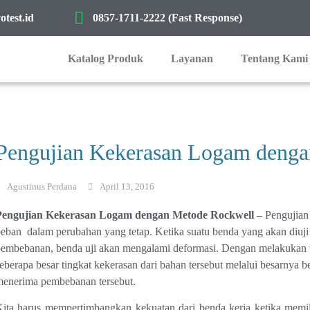
test.id
0857-1711-2222 (Fast Response)
Katalog Produk
Layanan
Tentang Kami
Pengujian Kekerasan Logam denga
Agustinus Perdana
April 13, 2016
Pengujian Kekerasan Logam dengan Metode Rockwell –
Pengujian
eban dalam perubahan yang tetap. Ketika suatu benda yang akan diuji
embebanan, benda uji akan mengalami deformasi. Dengan melakukan te
eberapa besar tingkat kekerasan dari bahan tersebut melalui besarnya 
enerima pembebanan tersebut.
ita harus mempertimbangkan kekuatan dari benda kerja ketika memil