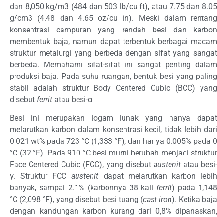
dan 8,050 kg/m3 (484 dan 503 lb/cu ft), atau 7.75 dan 8.05
g/cm3 (4.48 dan 4.65 oz/cu in). Meski dalam rentang
konsentrasi campuran yang rendah besi dan karbon
membentuk baja, namun dapat terbentuk berbagai macam
struktur metalurgi yang berbeda dengan sifat yang sangat
berbeda. Memahami sifat-sifat ini sangat penting dalam
produksi baja. Pada suhu ruangan, bentuk besi yang paling
stabil adalah struktur Body Centered Cubic (BCC) yang
disebut
ferrit
atau besi-α.
Besi ini merupakan logam lunak yang hanya dapat
melarutkan karbon dalam konsentrasi kecil, tidak lebih dari
0.021 wt% pada 723 °C (1,333 °F), dan hanya 0.005% pada 0
°C (32 °F). Pada 910 °C besi murni berubah menjadi struktur
Face Centered Cubic (FCC), yang disebut
austenit
atau besi-
γ. Struktur FCC
austenit
dapat melarutkan karbon lebi
banyak, sampai 2.1% (karbonnya 38 kali
ferrit
) pada 1,148
°C (2,098 °F), yang disebut besi tuang (
cast iron
). Ketika baj
dengan kandungan karbon kurang dari 0,8% dipanaskan,