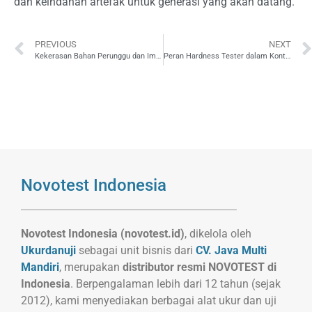
dan keindahan artefak untuk generasi yang akan datang.
PREVIOUS
NEXT
Kekerasan Bahan Perunggu dan Implikasinya pada Ketahanan Korosi
Peran Hardness Tester dalam Kontrol Kualitas Produksi Perunggu
Novotest Indonesia
Novotest Indonesia (novotest.id)
, dikelola oleh
Ukurdanuji
sebagai unit bisnis dari
CV. Java Multi
Mandiri
, merupakan
distributor resmi NOVOTEST di
Indonesia
. Berpengalaman lebih dari 12 tahun (sejak
2012), kami menyediakan berbagai alat ukur dan uji