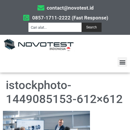
contact@novotest.id
0857-1711-2222 (Fast Response)
Search
istockphoto-
1449085153-612×612