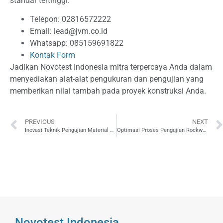
standar tertinggi.
Telepon: 02816572222
Email:
lead@jvm.co.id
Whatsapp:
085159691822
Kontak Form
Jadikan Novotest Indonesia mitra terpercaya Anda dalam
menyediakan alat-alat pengukuran dan pengujian yang
memberikan nilai tambah pada proyek konstruksi Anda.
PREVIOUS
NEXT
Inovasi Teknik Pengujian Material Logam dalam Konteks Industri Manufaktur
Optimasi Proses Pengujian Rockwell untuk Peningkatan Akurasi Hasil pada Material Logam
Novotest Indonesia