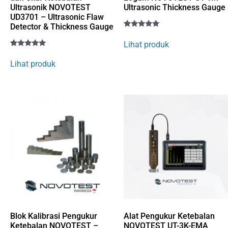
Ultrasonik NOVOTEST
Ultrasonic Thickness Gauge
UD3701 – Ultrasonic Flaw
Detector & Thickness Gauge
Rated
1
5
Lihat produk
out of 5
Rated
1
based on
5
customer
Lihat produk
out of 5
rating
based on
customer
rating
Blok Kalibrasi Pengukur
Alat Pengukur Ketebalan
Ketebalan NOVOTEST –
NOVOTEST UT-3K-EMA