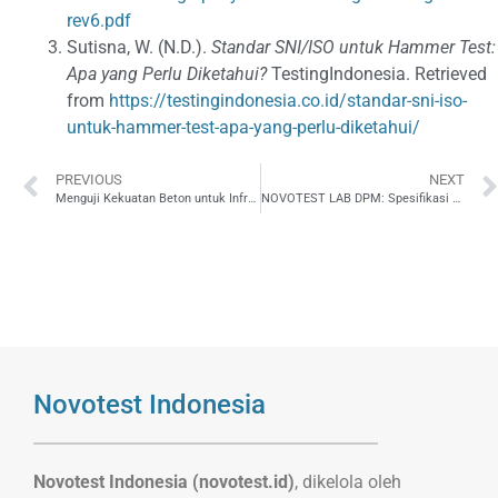
rev6.pdf
Sutisna, W. (N.D.).
Standar SNI/ISO untuk Hammer Test:
Apa yang Perlu Diketahui?
TestingIndonesia. Retrieved
from
https://testingindonesia.co.id/standar-sni-iso-
untuk-hammer-test-apa-yang-perlu-diketahui/
PREVIOUS
NEXT
Menguji Kekuatan Beton untuk Infrastruktur BBM dan LPG yang Aman
NOVOTEST LAB DPM: Spesifikasi Dew Point Meter untuk Monitoring Kondisi Pengecatan
Novotest Indonesia
Novotest Indonesia (novotest.id)
, dikelola oleh