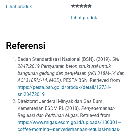
Rated
1
4
Lihat produk
out of 5
Rated
1
based
5
on
Lihat produk
out of 5
customer
based on
rating
customer
rating
Referensi
Badan Standardisasi Nasional (BSN). (2019).
SNI
2847:2019 Persyaratan beton struktural untuk
bangunan gedung dan penjelasan (ACI 318M-14 dan
ACI 318RM-14, MOD)
. PESTA BSN. Retrieved from
https://pesta.bsn.go.id/produk/detail/12731-
sni28472019
Direktorat Jenderal Minyak dan Gas Bumi,
Kementerian ESDM RI. (2018).
Penyederhanaan
Regulasi dan Perizinan Migas
. Retrieved from
https://www.migas.esdm.go.id/uploads/180301—
coffee-morning—penyederhanaan-regulasi-migas-