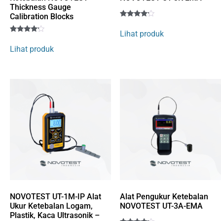
Thickness Gauge
Calibration Blocks
Rated
1
4
Lihat produk
out of 5
Rated
1
based
4
Lihat produk
on
out of 5
customer
based
rating
on
customer
rating
NOVOTEST UT-1M-IP Alat
Alat Pengukur Ketebalan
Ukur Ketebalan Logam,
NOVOTEST UT-3A-EMA
Plastik, Kaca Ultrasonik –