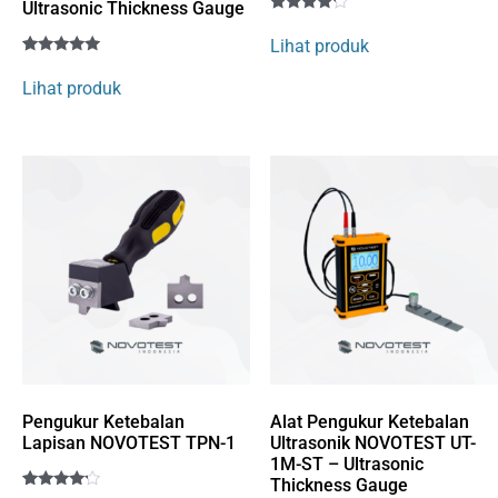
Ultrasonic Thickness Gauge
Rated
1
4
Lihat produk
out of 5
Rated
5
based
5
on
Lihat produk
out of 5
customer
based on
rating
customer
ratings
Pengukur Ketebalan
Alat Pengukur Ketebalan
Lapisan NOVOTEST TPN-1
Ultrasonik NOVOTEST UT-
1M-ST – Ultrasonic
Thickness Gauge