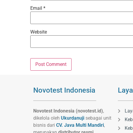
Email
*
Website
Novotest Indonesia
Laya
Novotest Indonesia (novotest.id)
,
Lay
dikelola oleh
Ukurdanuji
sebagai unit
Keb
bisnis dari
CV. Java Multi Mandiri
,
Keb
merupakan
distributor resmi