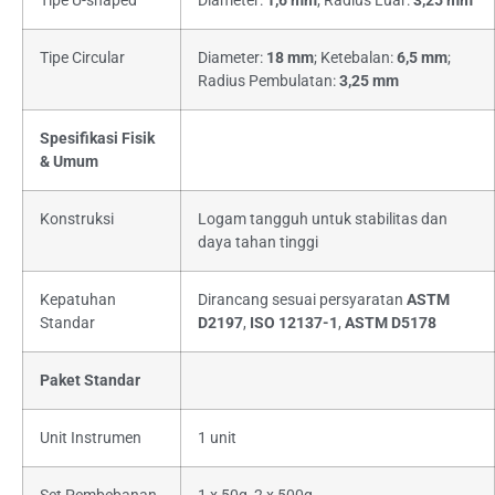
Tipe U-shaped
Diameter:
1,6 mm
; Radius Luar:
3,25 mm
Tipe Circular
Diameter:
18 mm
; Ketebalan:
6,5 mm
;
Radius Pembulatan:
3,25 mm
Spesifikasi Fisik
& Umum
Konstruksi
Logam tangguh untuk stabilitas dan
daya tahan tinggi
Kepatuhan
Dirancang sesuai persyaratan
ASTM
Standar
D2197
,
ISO 12137-1
,
ASTM D5178
Paket Standar
Unit Instrumen
1 unit