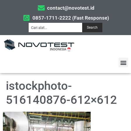
contact@novotest.id
0857-1711-2222 (Fast Response)
Search
istockphoto-
516140876-612×612