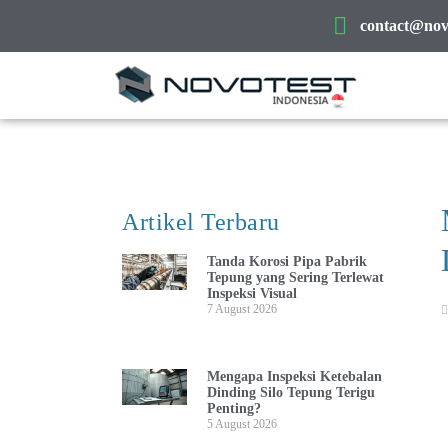
contact@novo
Artikel Terbaru
Tanda Korosi Pipa Pabrik
Tepung yang Sering Terlewat
Inspeksi Visual
7 August 2026
Mengapa Inspeksi Ketebalan
Dinding Silo Tepung Terigu
Penting?
5 August 2026