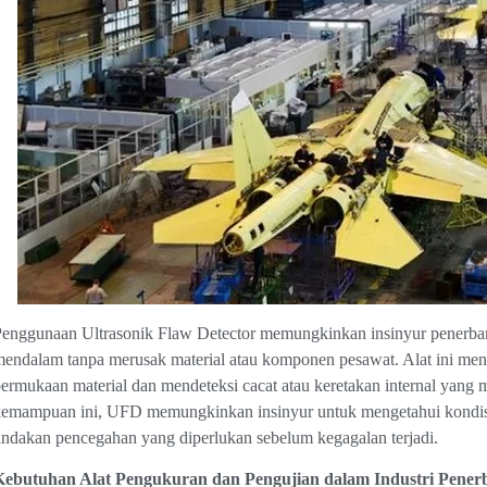
enggunaan Ultrasonik Flaw Detector memungkinkan insinyur penerbang
endalam tanpa merusak material atau komponen pesawat. Alat ini m
ermukaan material dan mendeteksi cacat atau keretakan internal yan
emampuan ini, UFD memungkinkan insinyur untuk mengetahui kondisi
indakan pencegahan yang diperlukan sebelum kegagalan terjadi.
Kebutuhan Alat Pengukuran dan Pengujian dalam Industri Pene