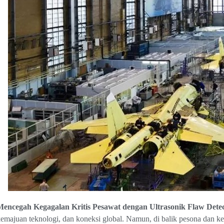
Mencegah Kegagalan Kritis Pesawat dengan Ultrasonik Flaw Dete
emajuan teknologi, dan koneksi global. Namun, di balik pesona dan k