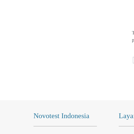
T
p
Novotest Indonesia
Laya