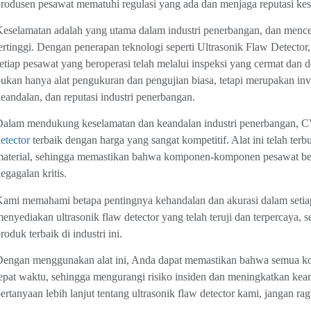
rodusen pesawat mematuhi regulasi yang ada dan menjaga reputasi ke
eselamatan adalah yang utama dalam industri penerbangan, dan menceg
ertinggi. Dengan penerapan teknologi seperti Ultrasonik Flaw Detecto
etiap pesawat yang beroperasi telah melalui inspeksi yang cermat dan 
ukan hanya alat pengukuran dan pengujian biasa, tetapi merupakan inv
eandalan, dan reputasi industri penerbangan.
alam mendukung keselamatan dan keandalan industri penerbangan, C
etector
terbaik dengan harga yang sangat kompetitif. Alat ini telah terb
aterial, sehingga memastikan bahwa komponen-komponen pesawat ber
egagalan kritis.
ami memahami betapa pentingnya kehandalan dan akurasi dalam setiap
enyediakan ultrasonik flaw detector yang telah teruji dan terpercaya, 
roduk terbaik di industri ini.
engan menggunakan alat ini, Anda dapat memastikan bahwa semua ko
epat waktu, sehingga mengurangi risiko insiden dan meningkatkan kea
ertanyaan lebih lanjut tentang ultrasonik flaw detector kami, jangan r