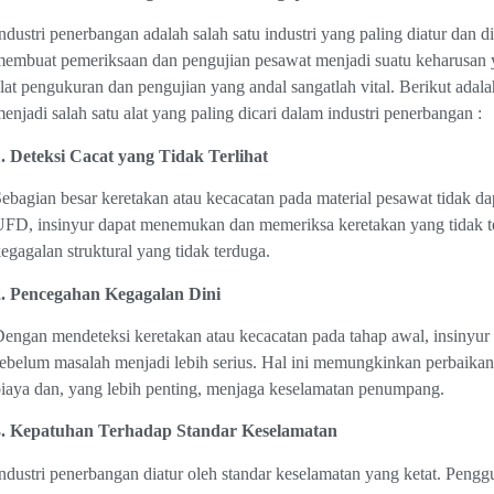
ndustri penerbangan adalah salah satu industri yang paling diatur dan d
embuat pemeriksaan dan pengujian pesawat menjadi suatu keharusan y
lat pengukuran dan pengujian yang andal sangatlah vital. Berikut ada
enjadi salah satu alat yang paling dicari dalam industri penerbangan :
. Deteksi Cacat yang Tidak Terlihat
ebagian besar keretakan atau kecacatan pada material pesawat tidak d
FD, insinyur dapat menemukan dan memeriksa keretakan yang tidak ter
egagalan struktural yang tidak terduga.
2. Pencegahan Kegagalan Dini
engan mendeteksi keretakan atau kecacatan pada tahap awal, insinyur
ebelum masalah menjadi lebih serius. Hal ini memungkinkan perbaikan
iaya dan, yang lebih penting, menjaga keselamatan penumpang.
3. Kepatuhan Terhadap Standar Keselamatan
ndustri penerbangan diatur oleh standar keselamatan yang ketat. P