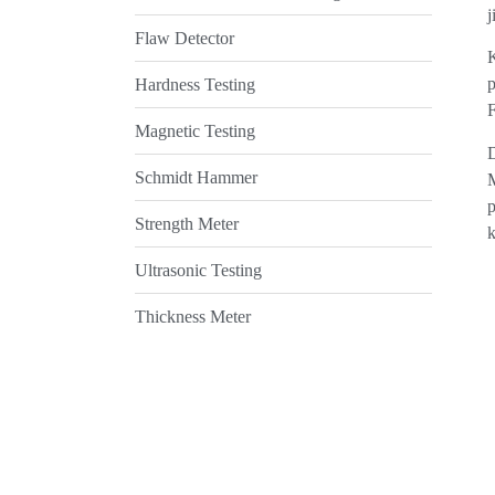
j
Flaw Detector
K
p
Hardness Testing
F
Magnetic Testing
D
Schmidt Hammer
p
Strength Meter
k
Ultrasonic Testing
Thickness Meter