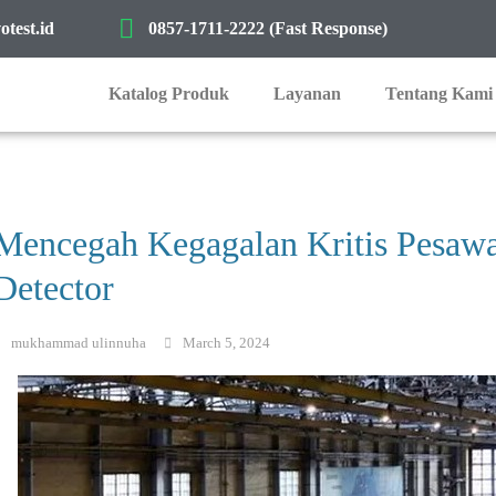
test.id
0857-1711-2222 (Fast Response)
Katalog Produk
Layanan
Tentang Kami
Mencegah Kegagalan Kritis Pesawa
Detector
mukhammad ulinnuha
March 5, 2024