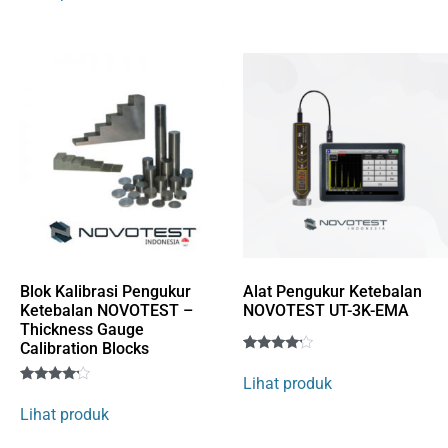
based on
customer
rating
Blok Kalibrasi Pengukur
Alat Pengukur Ketebalan
Ketebalan NOVOTEST –
NOVOTEST UT-3K-EMA
Thickness Gauge
Calibration Blocks
Rated
1
4
Lihat produk
out of 5
Rated
1
based
4
Lihat produk
on
out of 5
customer
based
rating
on