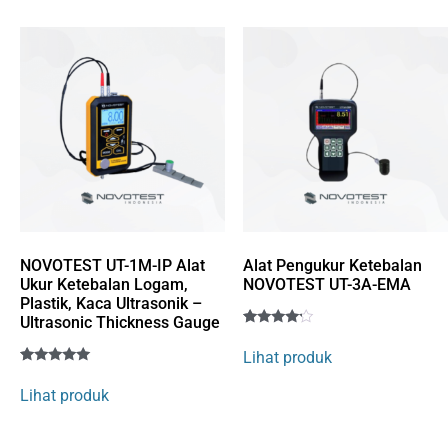
customer
rating
NOVOTEST UT-1M-IP Alat
Alat Pengukur Ketebalan
Ukur Ketebalan Logam,
NOVOTEST UT-3A-EMA
Plastik, Kaca Ultrasonik –
Ultrasonic Thickness Gauge
Rated
1
4
Lihat produk
out of 5
Rated
5
based
5
on
Lihat produk
out of 5
customer
based on
rating
customer
ratings