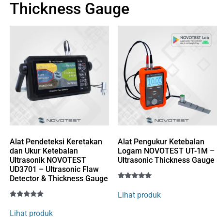
Thickness Gauge
Alat Pendeteksi Keretakan
Alat Pengukur Ketebalan
dan Ukur Ketebalan
Logam NOVOTEST UT-1M –
Ultrasonik NOVOTEST
Ultrasonic Thickness Gauge
UD3701 – Ultrasonic Flaw
Detector & Thickness Gauge
Rated
1
5
Lihat produk
out of 5
Rated
1
based on
5
customer
Lihat produk
out of 5
rating