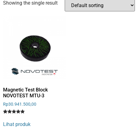
Showing the single result
Magnetic Test Block
NOVOTEST MTU-3
Rp
30.941.500,00
Rated
1
5
Lihat produk
out of 5
based on
customer
rating