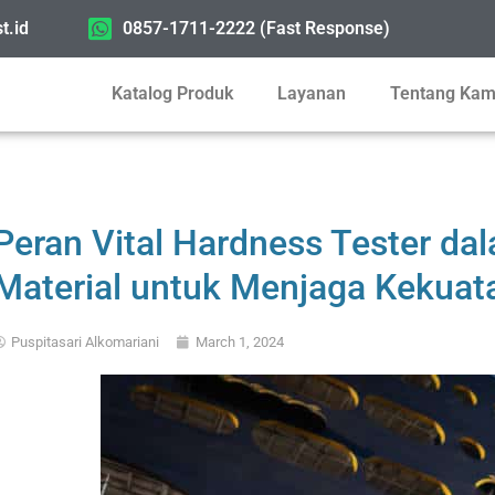
t.id
0857-1711-2222 (Fast Response)
Katalog Produk
Layanan
Tentang Kam
Peran Vital Hardness Tester d
Material untuk Menjaga Kekuat
Puspitasari Alkomariani
March 1, 2024