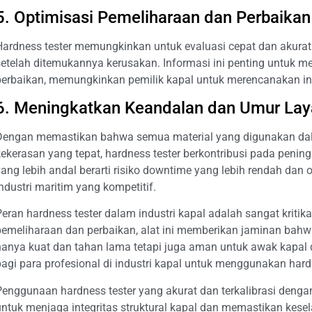
5. Optimisasi Pemeliharaan dan Perbaikan
Hardness tester memungkinkan untuk evaluasi cepat dan akurat d
setelah ditemukannya kerusakan. Informasi ini penting untuk 
perbaikan, memungkinkan pemilik kapal untuk merencanakan inte
6. Meningkatkan Keandalan dan Umur La
Dengan memastikan bahwa semua material yang digunakan dala
kekerasan yang tepat, hardness tester berkontribusi pada peni
yang lebih andal berarti risiko downtime yang lebih rendah dan o
ndustri maritim yang kompetitif.
eran hardness tester dalam industri kapal adalah sangat kritikal.
pemeliharaan dan perbaikan, alat ini memberikan jaminan bahw
hanya kuat dan tahan lama tetapi juga aman untuk awak kapal d
bagi para profesional di industri kapal untuk menggunakan hard
Penggunaan hardness tester yang akurat dan terkalibrasi dengan 
untuk menjaga integritas struktural kapal dan memastikan kes