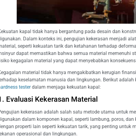
Kekuatan kapal tidak hanya bergantung pada desain dan konstru
digunakan. Dalam konteks ini, pengujian kekerasan menjadi alat 
material, seperti kekuatan tarik dan ketahanan terhadap defor
insinyur dapat memastikan bahwa semua material memenuhi sta
risiko kegagalan material yang dapat menyebabkan konsekuensi
Kegagalan material tidak hanya mengakibatkan kerugian finansia
terhadap keselamatan manusia dan lingkungan. Berikut adalah
hardness tester
dalam menjaga kekuatan kapal:
1. Evaluasi Kekerasan Material
Pengujian kekerasan adalah salah satu metode utama untuk men
digunakan dalam komponen kapal, seperti lambung, poros, dan ba
dengan properti lain seperti kekuatan tarik, yang penting un
tekanan operasional dan lingkungan.