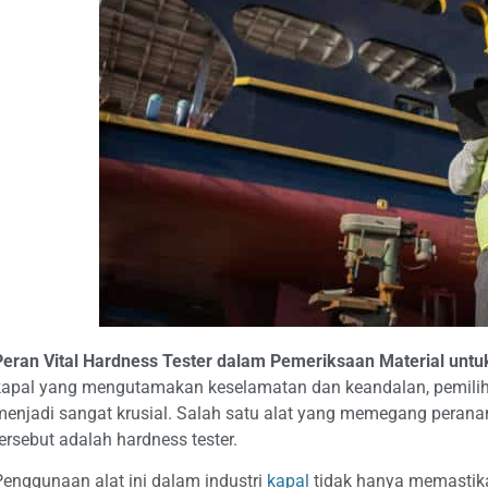
Peran Vital Hardness Tester dalam Pemeriksaan Material unt
kapal yang mengutamakan keselamatan dan keandalan, pemiliha
menjadi sangat krusial. Salah satu alat yang memegang perana
tersebut adalah hardness tester.
Penggunaan alat ini dalam industri
kapal
tidak hanya memastikan