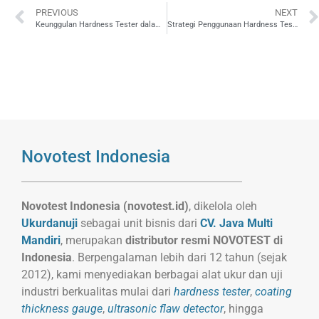
PREVIOUS
NEXT
Keunggulan Hardness Tester dalam Pencegahan Korosi di Industri Minyak dan Gas
Strategi Penggunaan Hardness Tester untuk Memperpanjang Umur Peralatan di Industri Minyak dan Gas
Novotest Indonesia
Novotest Indonesia (novotest.id)
, dikelola oleh
Ukurdanuji
sebagai unit bisnis dari
CV. Java Multi
Mandiri
, merupakan
distributor resmi NOVOTEST di
Indonesia
. Berpengalaman lebih dari 12 tahun (sejak
2012), kami menyediakan berbagai alat ukur dan uji
industri berkualitas mulai dari
hardness tester
,
coating
thickness gauge
,
ultrasonic flaw detector
, hingga