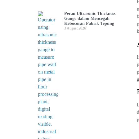
P
m
Peran Ultrasonic Thickness
b
Gauge dalam Mencegah
Kebocoran Pabrik Tepung
p
3 August 2026
k
I
p
p
g
D
d
p