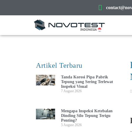
contact@novo
Artikel Terbaru
Tanda Korosi Pipa Pabrik
Tepung yang Sering Terlewat
Inspeksi Visual
7 August 2026
Mengapa Inspeksi Ketebalan
Dinding Silo Tepung Terigu
Penting?
5 August 2026