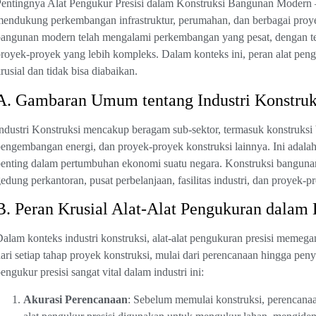
entingnya Alat Pengukur Presisi dalam Konstruksi Bangunan Modern – 
endukung perkembangan infrastruktur, perumahan, dan berbagai proye
angunan modern telah mengalami perkembangan yang pesat, dengan t
royek-proyek yang lebih kompleks. Dalam konteks ini, peran alat pengu
rusial dan tidak bisa diabaikan.
A. Gambaran Umum tentang Industri Konstruk
ndustri Konstruksi mencakup beragam sub-sektor, termasuk konstruksi b
engembangan energi, dan proyek-proyek konstruksi lainnya. Ini adalah
enting dalam pertumbuhan ekonomi suatu negara. Konstruksi bangun
edung perkantoran, pusat perbelanjaan, fasilitas industri, dan proyek-p
B. Peran Krusial Alat-Alat Pengukuran dalam 
alam konteks industri konstruksi, alat-alat pengukuran presisi memeg
ari setiap tahap proyek konstruksi, mulai dari perencanaan hingga pen
engukur presisi sangat vital dalam industri ini:
Akurasi Perencanaan
: Sebelum memulai konstruksi, perencanaa