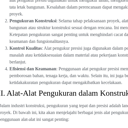
alat pengukur presisi digunakan untuk mengukur lahan, mengiden
tata letak bangunan. Kesalahan dalam perencanaan dapat mengaki
proyek.
Pengukuran Konstruksi
: Selama tahap pelaksanaan proyek, al
bangunan atau struktur konstruksi sesuai dengan rencana. Ini me
Ketepatan pengukuran sangat penting untuk menghindari cacat d
keamanan dan fungsionalitasnya.
Kontrol Kualitas
: Alat pengukur presisi juga digunakan dalam 
masalah atau ketidaksesuaian dalam material atau pekerjaan konst
berlanjut.
Efisiensi dan Keamanan
: Penggunaan alat pengukur presisi me
pemborosan bahan, tenaga kerja, dan waktu. Selain itu, ini juga
ketidakakuratan pengukuran dapat mengakibatkan kecelakaan.
II. Alat-Alat Pengukuran dalam Konstru
alam industri konstruksi, pengukuran yang tepat dan presisi adalah l
royek. Di bawah ini, kita akan menjelajahi berbagai jenis alat pengu
enggunaan alat-alat ini sangat penting: