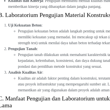
Kualitas dan Kinerja
: Pengujian membantu menilai kualitas mat
memberikan kinerja yang diharapkan dalam jangka panjang.
B. Laboratorium Pengujian Material Konstruks
Uji Kekuatan Beton
:
Pengujian kekuatan beton adalah langkah penting untuk m
memiliki kekuatan yang memadai. Ini mencakup uji tekan (com
strength test) untuk menilai daya tahan beton terhadap teka
Pengujian Tanah
:
Pengujian tanah dilakukan untuk memahami karakteristik ta
kepadatan, kelembaban, konsistensi, dan daya dukung tana
pondasi dan pemilihan metode konstruksi yang sesuai.
Analisis Kualitas Air
:
Kualitas air adalah faktor penting dalam konstruksi, teru
atau proyek infrastruktur yang mempengaruhi sumber air. 
memastikan air yang digunakan dalam proyek adalah aman 
C. Manfaat Pengujian dan Laboratorium untu
Lama