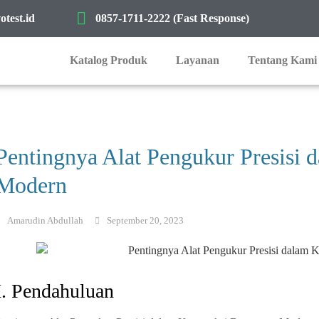
test.id
0857-1711-2222 (Fast Response)
Katalog Produk
Layanan
Tentang Kami
Pentingnya Alat Pengukur Presisi
Modern
Amarudin Abdullah
September 20, 2023
I. Pendahuluan