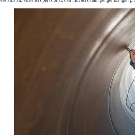
eselamatan, efisiensi operasional, dan inovasi dalam pengembangan pr