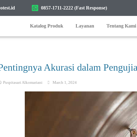
test.id
0857-1711-2222 (Fast Response)
Katalog Produk
Layanan
Tentang Kami
Pentingnya Akurasi dalam Penguji
Puspitasari Alkomariani
March 1, 2024