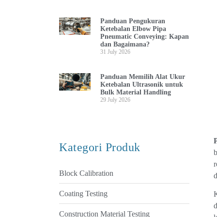
Panduan Pengukuran
Ketebalan Elbow Pipa
Pneumatic Conveying: Kapan
dan Bagaimana?
31 July 2026
Panduan Memilih Alat Ukur
Ketebalan Ultrasonik untuk
Bulk Material Handling
29 July 2026
Kategori Produk
b
r
Block Calibration
d
Coating Testing
K
d
Construction Material Testing