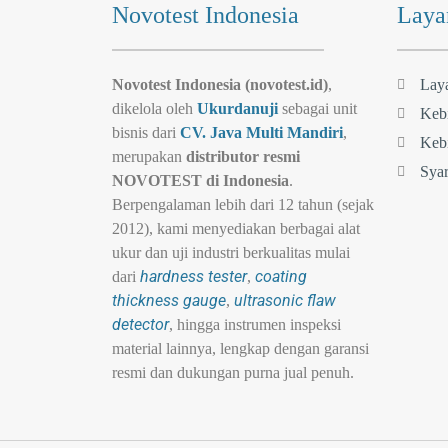
Novotest Indonesia
Laya
Novotest Indonesia (novotest.id)
,
Lay
dikelola oleh
Ukurdanuji
sebagai unit
Kebi
bisnis dari
CV. Java Multi Mandiri
,
Kebi
merupakan
distributor resmi
Syar
NOVOTEST di Indonesia
.
Berpengalaman lebih dari 12 tahun (sejak
2012), kami menyediakan berbagai alat
ukur dan uji industri berkualitas mulai
hardness tester
coating
dari
,
thickness gauge
ultrasonic flaw
,
detector
, hingga instrumen inspeksi
material lainnya, lengkap dengan garansi
resmi dan dukungan purna jual penuh.