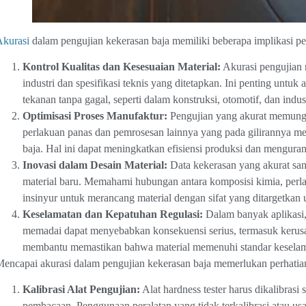
Akurasi
dalam pengujian kekerasan baja memiliki beberapa implikasi pent
Kontrol Kualitas dan Kesesuaian Material:
Akurasi pengujian
industri dan spesifikasi teknis yang ditetapkan. Ini penting untuk
tekanan tanpa gagal, seperti dalam konstruksi, otomotif, dan indu
Optimisasi Proses Manufaktur:
Pengujian yang akurat memung
perlakuan panas dan pemrosesan lainnya yang pada gilirannya me
baja. Hal ini dapat meningkatkan efisiensi produksi dan menguran
Inovasi dalam Desain Material:
Data kekerasan yang akurat san
material baru. Memahami hubungan antara komposisi kimia, per
insinyur untuk merancang material dengan sifat yang ditargetkan u
Keselamatan dan Kepatuhan Regulasi:
Dalam banyak aplikasi,
memadai dapat menyebabkan konsekuensi serius, termasuk kerusa
membantu memastikan bahwa material memenuhi standar keselama
encapai akurasi dalam pengujian kekerasan baja memerlukan perhatian
Kalibrasi Alat Pengujian:
Alat hardness tester harus dikalibrasi
pembacaan. Penggunaan peralatan yang tidak terkalibrasi atau us