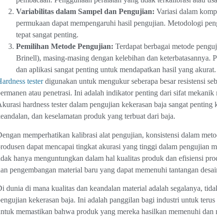
Variabilitas dalam Sampel dan Pengujian:
Variasi dalam kompo
permukaan dapat mempengaruhi hasil pengujian. Metodologi peng
tepat sangat penting.
Pemilihan Metode Pengujian:
Terdapat berbagai metode penguji
Brinell), masing-masing dengan kelebihan dan keterbatasannya. P
dan aplikasi sangat penting untuk mendapatkan hasil yang akurat.
ardness tester
digunakan untuk mengukur seberapa besar resistensi sebu
ermanen atau penetrasi. Ini adalah indikator penting dari sifat mekanik 
kurasi hardness tester dalam pengujian kekerasan baja sangat penting k
eandalan, dan keselamatan produk yang terbuat dari baja.
engan memperhatikan kalibrasi alat pengujian, konsistensi dalam meto
rodusen dapat mencapai tingkat akurasi yang tinggi dalam pengujian me
idak hanya menguntungkan dalam hal kualitas produk dan efisiensi pr
an pengembangan material baru yang dapat memenuhi tantangan desain
i dunia di mana kualitas dan keandalan material adalah segalanya, ti
engujian kekerasan baja. Ini adalah panggilan bagi industri untuk ter
ntuk memastikan bahwa produk yang mereka hasilkan memenuhi dan me