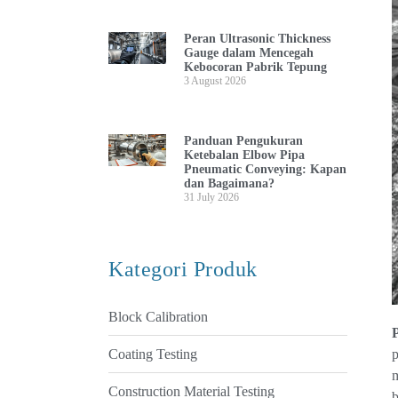
Peran Ultrasonic Thickness
Gauge dalam Mencegah
Kebocoran Pabrik Tepung
3 August 2026
Panduan Pengukuran
Ketebalan Elbow Pipa
Pneumatic Conveying: Kapan
dan Bagaimana?
31 July 2026
Kategori Produk
Block Calibration
p
Coating Testing
m
Construction Material Testing
b