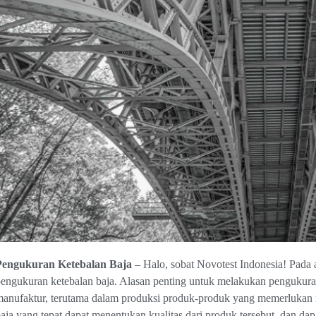
Pengukuran Ketebalan Baja
– Halo, sobat Novotest Indonesia! Pada a
engukuran ketebalan baja. Alasan penting untuk melakukan pengukuran
anufaktur, terutama dalam produksi produk-produk yang memerlukan m
aja yang tepat dapat menentukan kualitas dari produk tersebut, dan 