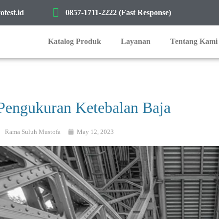
test.id
0857-1711-2222 (Fast Response)
Katalog Produk
Layanan
Tentang Kami
Pengukuran Ketebalan Baja
Rama Suluh Mustofa
May 12, 2023