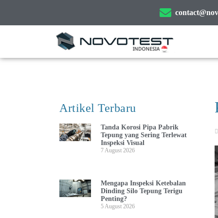
contact@novo
Artikel Terbaru
Tanda Korosi Pipa Pabrik
Tepung yang Sering Terlewat
Inspeksi Visual
7 August 2026
Mengapa Inspeksi Ketebalan
Dinding Silo Tepung Terigu
Penting?
5 August 2026