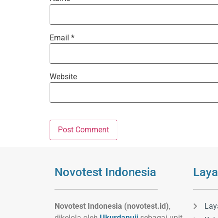
Email
*
Website
Novotest Indonesia
Laya
Novotest Indonesia (novotest.id)
,
Lay
dikelola oleh
Ukurdanuji
sebagai unit