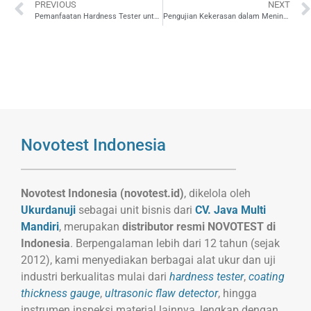
PREVIOUS
NEXT
Pemanfaatan Hardness Tester untuk Aplikasi Tembaga dalam Industri Perhiasan
Pengujian Kekerasan dalam Meningkatkan Keamanan Produk Tembaga
Novotest Indonesia
Novotest Indonesia (novotest.id)
, dikelola oleh
Ukurdanuji
sebagai unit bisnis dari
CV. Java Multi
Mandiri
, merupakan
distributor resmi NOVOTEST di
Indonesia
. Berpengalaman lebih dari 12 tahun (sejak
2012), kami menyediakan berbagai alat ukur dan uji
industri berkualitas mulai dari
hardness tester
,
coating
thickness gauge
,
ultrasonic flaw detector
, hingga
instrumen inspeksi material lainnya, lengkap dengan