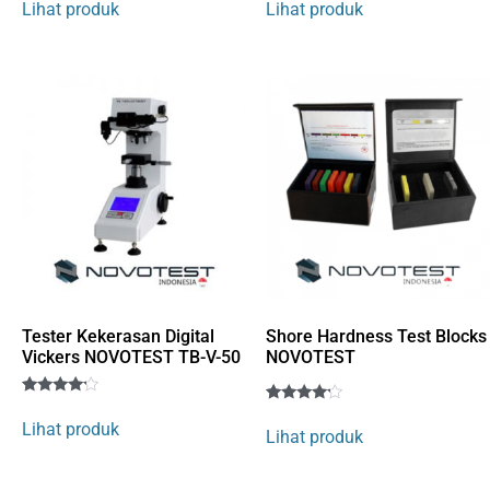
Lihat produk
Lihat produk
out of 5
out of 5
based
based
on
on
customer
customer
rating
rating
Tester Kekerasan Digital
Shore Hardness Test Blocks
Vickers NOVOTEST TB-V-50
NOVOTEST
Rated
1
Rated
1
4
Lihat produk
4
Lihat produk
out of 5
out of 5
based
based
on
on
customer
customer