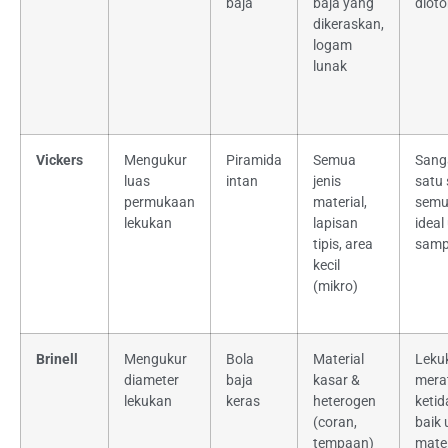
baja
baja yang
dioto
dikeraskan,
logam
lunak
Vickers
Mengukur
Piramida
Semua
Sanga
luas
intan
jenis
satu 
permukaan
material,
semua
lekukan
lapisan
ideal
tipis, area
sampe
kecil
(mikro)
Brinell
Mengukur
Bola
Material
Leku
diameter
baja
kasar &
mera
lekukan
keras
heterogen
ketid
(coran,
baik 
tempaan)
mater