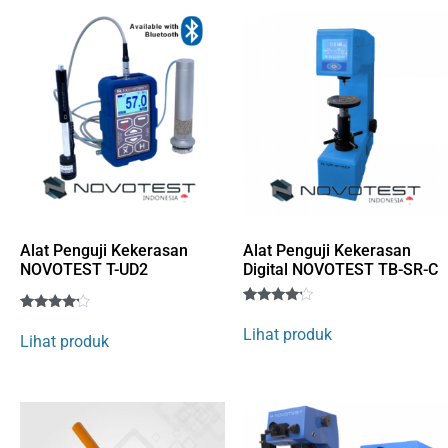
rating
rating
Alat Penguji Kekerasan
Alat Penguji Kekerasan
NOVOTEST T-UD2
Digital NOVOTEST TB-SR-C
Rated
1
Rated
1
4
Lihat produk
4
Lihat produk
out of 5
out of 5
based
based
on
on
customer
customer
rating
rating