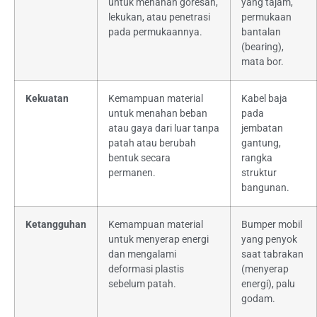
untuk menahan goresan,
yang tajam,
lekukan, atau penetrasi
permukaan
pada permukaannya.
bantalan
(bearing),
mata bor.
Kekuatan
Kemampuan material
Kabel baja
untuk menahan beban
pada
atau gaya dari luar tanpa
jembatan
patah atau berubah
gantung,
bentuk secara
rangka
permanen.
struktur
bangunan.
Ketangguhan
Kemampuan material
Bumper mobil
untuk menyerap energi
yang penyok
dan mengalami
saat tabrakan
deformasi plastis
(menyerap
sebelum patah.
energi), palu
godam.