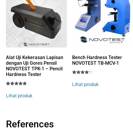
Alat Uji Kekerasan Lapisan
Bench Hardness Tester
dengan Uji Gores Pensil
NOVOTEST TB-MCV-1
NOVOTEST TPK-1 – Pencil
Hardness Tester
Rated
1
4
Lihat produk
out of 5
Rated
1
based
5
on
Lihat produk
out of 5
customer
based on
rating
customer
rating
References