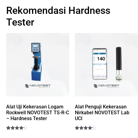
Rekomendasi Hardness
Tester
Alat Uji Kekerasan Logam
Alat Penguji Kekerasan
Rockwell NOVOTEST TS-R-C
Nirkabel NOVOTEST Lab
– Hardness Tester
UCI
Rated
1
Rated
1
4
4