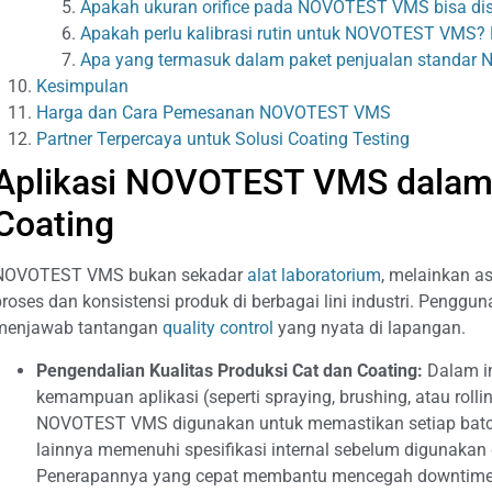
Apakah ukuran orifice pada NOVOTEST VMS bisa di
Apakah perlu kalibrasi rutin untuk NOVOTEST VMS
Apa yang termasuk dalam paket penjualan standa
Kesimpulan
Harga dan Cara Pemesanan NOVOTEST VMS
Partner Terpercaya untuk Solusi Coating Testing
Aplikasi NOVOTEST VMS dalam 
Coating
NOVOTEST VMS bukan sekadar
alat laboratorium
, melainkan a
proses dan konsistensi produk di berbagai lini industri. Penggu
menjawab tantangan
quality control
yang nyata di lapangan.
Pengendalian Kualitas Produksi Cat dan Coating:
Dalam in
kemampuan aplikasi (seperti spraying, brushing, atau rollin
NOVOTEST VMS digunakan untuk memastikan setiap batch d
lainnya memenuhi spesifikasi internal sebelum digunakan di
Penerapannya yang cepat membantu mencegah downtime ak