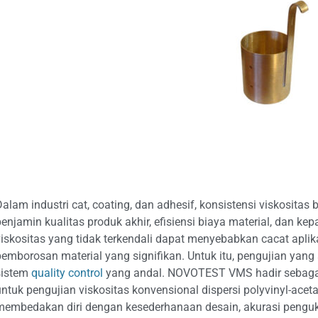
Dalam industri cat, coating, dan adhesif, konsistensi viskosit
penjamin kualitas produk akhir, efisiensi biaya material, dan ke
viskositas yang tidak terkendali dapat menyebabkan cacat aplik
pemborosan material yang signifikan. Untuk itu, pengujian yang
sistem
quality control
yang andal. NOVOTEST VMS hadir sebagai
ntuk pengujian viskositas konvensional dispersi polyvinyl-acetat
membedakan diri dengan kesederhanaan desain, akurasi pengukur