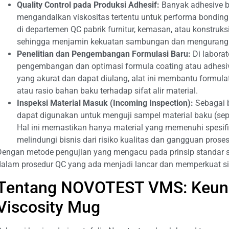
Quality Control pada Produksi Adhesif:
Banyak adhesive be
mengandalkan viskositas tertentu untuk performa bonding 
di departemen QC pabrik furnitur, kemasan, atau konstruksi
sehingga menjamin kekuatan sambungan dan mengurangi
Penelitian dan Pengembangan Formulasi Baru:
Di labora
pengembangan dan optimasi formula coating atau adhesiv
yang akurat dan dapat diulang, alat ini membantu formula
atau rasio bahan baku terhadap sifat alir material.
Inspeksi Material Masuk (Incoming Inspection):
Sebagai b
dapat digunakan untuk menguji sampel material baku (seper
Hal ini memastikan hanya material yang memenuhi spesifi
melindungi bisnis dari risiko kualitas dan gangguan proses
Dengan metode pengujian yang mengacu pada prinsip standar 
dalam prosedur QC yang ada menjadi lancar dan memperkuat si
Tentang NOVOTEST VMS: Keun
Viscosity Mug