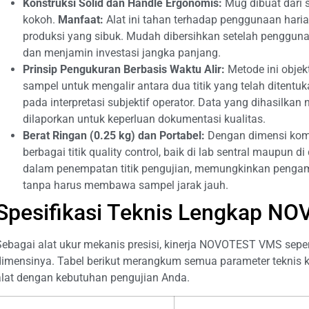
Konstruksi Solid dan Handle Ergonomis:
Mug dibuat dari 
kokoh.
Manfaat:
Alat ini tahan terhadap penggunaan haria
produksi yang sibuk. Mudah dibersihkan setelah penggun
dan menjamin investasi jangka panjang.
Prinsip Pengukuran Berbasis Waktu Alir:
Metode ini obje
sampel untuk mengalir antara dua titik yang telah ditentu
pada interpretasi subjektif operator. Data yang dihasilkan 
dilaporkan untuk keperluan dokumentasi kualitas.
Berat Ringan (0.25 kg) dan Portabel:
Dengan dimensi komp
berbagai titik quality control, baik di lab sentral maupun di
dalam penempatan titik pengujian, memungkinkan pengamb
tanpa harus membawa sampel jarak jauh.
Spesifikasi Teknis Lengkap 
Sebagai alat ukur mekanis presisi, kinerja NOVOTEST VMS sepe
dimensinya. Tabel berikut merangkum semua parameter teknis k
alat dengan kebutuhan pengujian Anda.