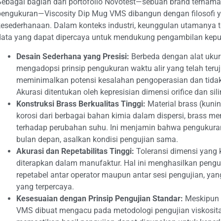
Sebagai bagian dari portofolio Novotest—sebuah brand ternama 
pengukuran—Viscosity Dip Mug VMS dibangun dengan filosofi
kesederhanaan. Dalam konteks industri, keunggulan utamanya
data yang dapat dipercaya untuk mendukung pengambilan keputu
Desain Sederhana yang Presisi:
Berbeda dengan alat ukur 
mengadopsi prinsip pengukuran waktu alir yang telah teruj
meminimalkan potensi kesalahan pengoperasian dan tidak 
Akurasi ditentukan oleh kepresisian dimensi orifice dan sil
Konstruksi Brass Berkualitas Tinggi:
Material brass (kunin
korosi dari berbagai bahan kimia dalam dispersi, brass mem
terhadap perubahan suhu. Ini menjamin bahwa pengukuran
bulan depan, asalkan kondisi pengujian sama.
Akurasi dan Repetabilitas Tinggi:
Toleransi dimensi yang k
diterapkan dalam manufaktur. Hal ini menghasilkan pengu
repetabel antar operator maupun antar sesi pengujian, yan
yang terpercaya.
Kesesuaian dengan Prinsip Pengujian Standar:
Meskipun 
VMS dibuat mengacu pada metodologi pengujian viskositas