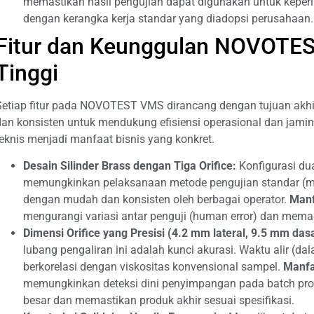
memastikan hasil pengujian dapat digunakan untuk keperlu
dengan kerangka kerja standar yang diadopsi perusahaan.
Fitur dan Keunggulan NOVOTES
Tinggi
Setiap fitur pada NOVOTEST VMS dirancang dengan tujuan akhi
dan konsisten untuk mendukung efisiensi operasional dan jamina
teknis menjadi manfaat bisnis yang konkret.
Desain Silinder Brass dengan Tiga Orifice:
Konfigurasi dua 
memungkinkan pelaksanaan metode pengujian standar (meng
dengan mudah dan konsisten oleh berbagai operator.
Manf
mengurangi variasi antar penguji (human error) dan mem
Dimensi Orifice yang Presisi (4.2 mm lateral, 9.5 mm dasa
lubang pengaliran ini adalah kunci akurasi. Waktu alir (d
berkorelasi dengan viskositas konvensional sampel.
Manfa
memungkinkan deteksi dini penyimpangan pada batch pro
besar dan memastikan produk akhir sesuai spesifikasi.