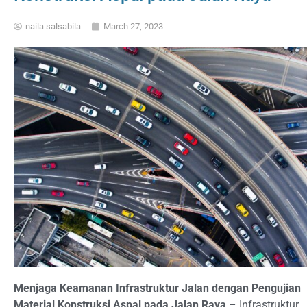
naila salsabila
March 27, 2023
Menjaga Keamanan Infrastruktur Jalan dengan Pengujian
Material Konstruksi Aspal pada Jalan Raya
– Infrastruktur