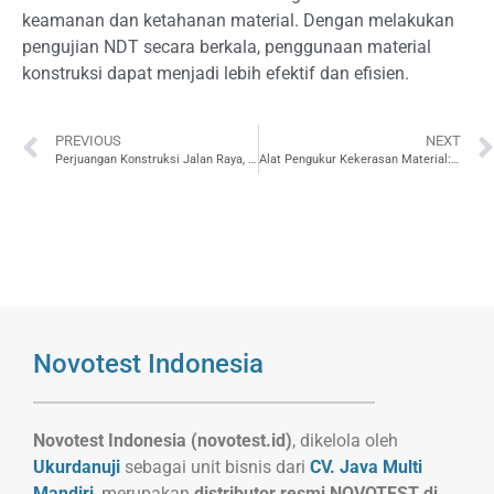
keamanan dan ketahanan material. Dengan melakukan
pengujian NDT secara berkala, penggunaan material
konstruksi dapat menjadi lebih efektif dan efisien.
PREVIOUS
NEXT
Perjuangan Konstruksi Jalan Raya, Ini Dia Faktor-Faktor yang Mempengaruhi Kualitasnya!
Alat Pengukur Kekerasan Material: Peran Penting dalam Pengembangan Teknologi
Novotest Indonesia
Novotest Indonesia (novotest.id)
, dikelola oleh
Ukurdanuji
sebagai unit bisnis dari
CV. Java Multi
Mandiri
, merupakan
distributor resmi NOVOTEST di