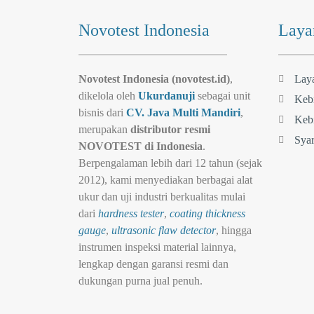
Novotest Indonesia
Laya
Novotest Indonesia (novotest.id)
,
Lay
dikelola oleh
Ukurdanuji
sebagai unit
Kebi
bisnis dari
CV. Java Multi Mandiri
,
Kebi
merupakan
distributor resmi
Syar
NOVOTEST di Indonesia
.
Berpengalaman lebih dari 12 tahun (sejak
2012), kami menyediakan berbagai alat
ukur dan uji industri berkualitas mulai
dari
hardness tester
,
coating thickness
gauge
,
ultrasonic flaw detector
, hingga
instrumen inspeksi material lainnya,
lengkap dengan garansi resmi dan
dukungan purna jual penuh.