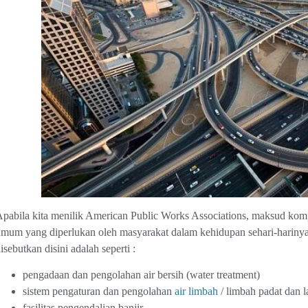
pabila kita menilik American Public Works Associations, maksud komp
mum yang diperlukan oleh masyarakat dalam kehidupan sehari-hariny
isebutkan disini adalah seperti :
pengadaan dan pengolahan air bersih (water treatment)
sistem pengaturan dan pengolahan
air limbah
/ limbah padat dan l
fasilitas pengendalian banjir