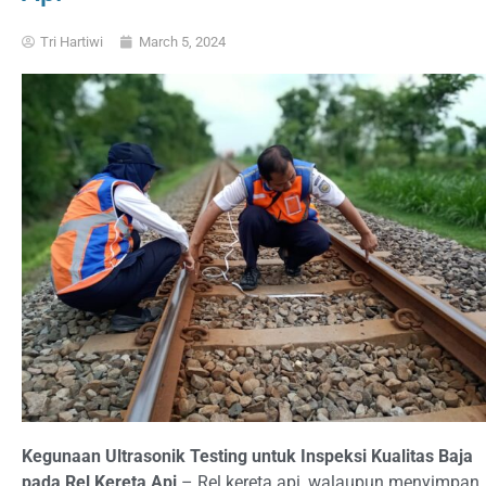
Tri Hartiwi
March 5, 2024
Kegunaan Ultrasonik Testing untuk Inspeksi Kualitas Baja
pada Rel Kereta Api
– Rel kereta api, walaupun menyimpan