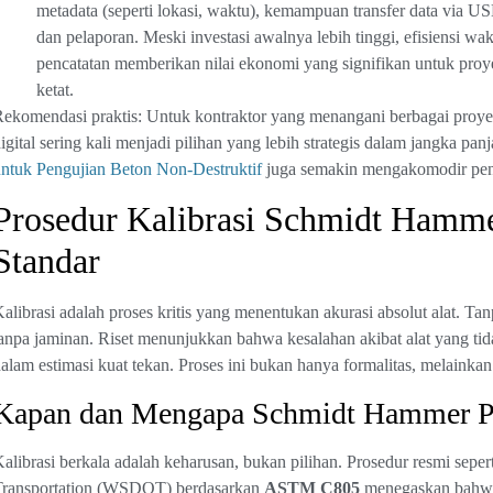
metadata (seperti lokasi, waktu), kemampuan transfer data via US
dan pelaporan. Meski investasi awalnya lebih tinggi, efisiensi w
pencatatan memberikan nilai ekonomi yang signifikan untuk pro
ketat.
ekomendasi praktis: Untuk kontraktor yang menangani berbagai proye
igital sering kali menjadi pilihan yang lebih strategis dalam jangka pan
ntuk Pengujian Beton Non-Destruktif
juga semakin mengakomodir pengg
Prosedur Kalibrasi Schmidt Hamme
Standar
alibrasi adalah proses kritis yang menentukan akurasi absolut alat. 
anpa jaminan. Riset menunjukkan bahwa kesalahan akibat alat yang tidak
alam estimasi kuat tekan. Proses ini bukan hanya formalitas, melainkan 
Kapan dan Mengapa Schmidt Hammer Per
alibrasi berkala adalah keharusan, bukan pilihan. Prosedur resmi seper
Transportation (WSDOT) berdasarkan
ASTM C805
menegaskan bah