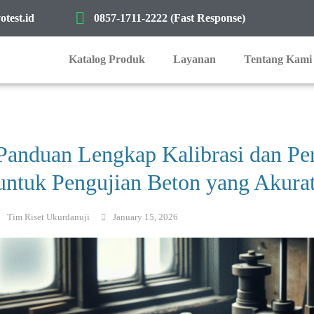
test.id
0857-1711-2222 (Fast Response)
Katalog Produk
Layanan
Tentang Kami
Panduan Lengkap Kalibrasi dan P
untuk Pengujian Beton yang Akura
Tim Riset Ukurdanuji
January 15, 2026