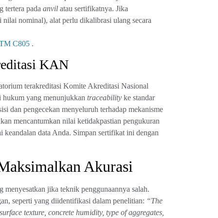
ng tertera pada
anvil
atau sertifikatnya. Jika
ilai nominal), alat perlu dikalibrasi ulang secara
ASTM C805
.
reditasi KAN
atorium terakreditasi Komite Akreditasi Nasional
ilai hukum yang menunjukkan
traceability
ke standar
presisi dan pengecekan menyeluruh terhadap mekanisme
i akan mencantumkan nilai ketidakpastian pengukuran
ai keandalan data Anda. Simpan sertifikat ini dengan
 Maksimalkan Akurasi
ang menyesatkan jika teknik penggunaannya salah.
an, seperti yang diidentifikasi dalam penelitian:
“The
surface texture, concrete humidity, type of aggregates,