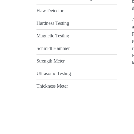
b
d
Flaw Detector
A
Hardness Testing
a
Magnetic Testing
r
Schmidt Hammer
r
H
Strength Meter
Ultrasonic Testing
Thickness Meter