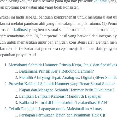
esar. Seringkali, masalah berakar pada tiga hal: prosedur
kalibrasi
yang 
an program perawatan alat yang tidak konsisten.
rtikel ini hadir sebagai panduan komprehensif untuk menguasai alat uj
kurasi melalui panduan ahli yang mencakup lima pilar utama: (1) Pemah
Prosedur
kalibrasi
yang benar sesuai standar nasional dan internasiona
epresentativitas data, (4) Interpretasi hasil yang hati-hati dan integra
utin untuk memastikan umur panjang dan konsistensi alat. Dengan me
ammer dari sekadar alat pemeriksa cepat menjadi sumber data yang a
kepatuhan proyek Anda.
Memahami Schmidt Hammer: Prinsip Kerja, Jenis, dan Spesifikas
Bagaimana Prinsip Kerja Rebound Hammer?
Memilih Alat yang Tepat: Analog vs. Digital (Silver Schmid
Prosedur Kalibrasi Schmidt Hammer yang Benar Sesuai Standar
Kapan dan Mengapa Schmidt Hammer Perlu Dikalibrasi?
Langkah-Langkah Kalibrasi Mandiri di Lapangan
Kalibrasi Formal di Laboratorium Terakreditasi KAN
Teknik Pengujian Lapangan untuk Maksimalkan Akurasi
Persiapan Permukaan Beton dan Pemilihan Titik Uji