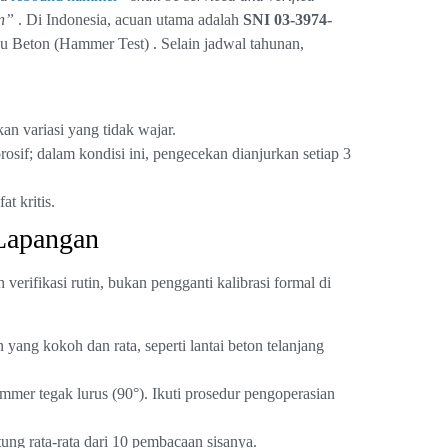
on”
. Di Indonesia, acuan utama adalah
SNI 03-3974-
 Beton (Hammer Test) . Selain jadwal tahunan,
n variasi yang tidak wajar.
osif; dalam kondisi ini, pengecekan dianjurkan setiap 3
t kritis.
 Lapangan
 verifikasi rutin, bukan pengganti kalibrasi formal di
ang kokoh dan rata, seperti lantai beton telanjang
mmer tegak lurus (90°). Ikuti prosedur pengoperasian
ung rata-rata dari 10 pembacaan sisanya.