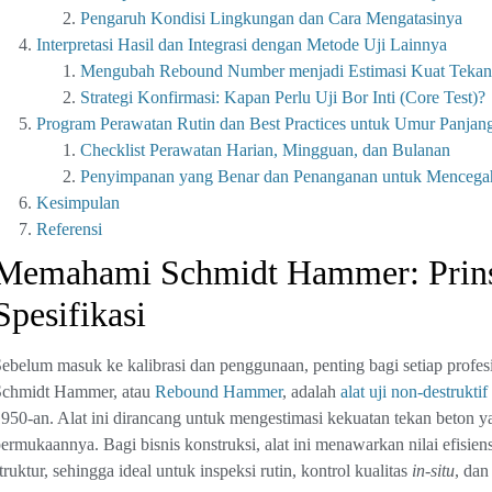
Pengaruh Kondisi Lingkungan dan Cara Mengatasinya
Interpretasi Hasil dan Integrasi dengan Metode Uji Lainnya
Mengubah Rebound Number menjadi Estimasi Kuat Tekan
Strategi Konfirmasi: Kapan Perlu Uji Bor Inti (Core Test)?
Program Perawatan Rutin dan Best Practices untuk Umur Panjang
Checklist Perawatan Harian, Mingguan, dan Bulanan
Penyimpanan yang Benar dan Penanganan untuk Mencega
Kesimpulan
Referensi
Memahami Schmidt Hammer: Prinsip
Spesifikasi
ebelum masuk ke kalibrasi dan penggunaan, penting bagi setiap profe
Schmidt Hammer, atau
Rebound Hammer
, adalah
alat uji non-destruktif
950-an. Alat ini dirancang untuk mengestimasi kekuatan tekan beton
ermukaannya. Bagi bisnis konstruksi, alat ini menawarkan nilai efisiens
truktur, sehingga ideal untuk inspeksi rutin, kontrol kualitas
in-situ
, dan