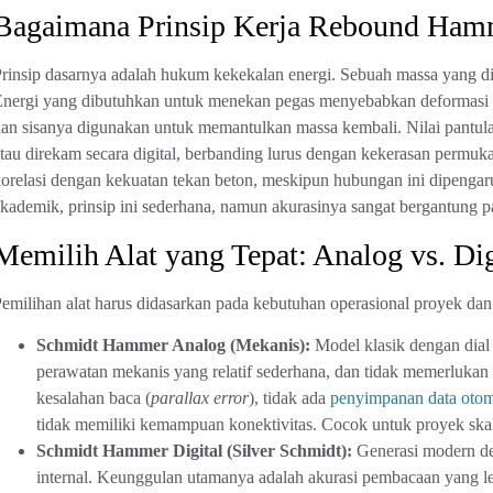
Bagaimana Prinsip Kerja Rebound Ham
rinsip dasarnya adalah hukum kekekalan energi. Sebuah massa yang d
nergi yang dibutuhkan untuk menekan pegas menyebabkan deformasi lo
an sisanya digunakan untuk memantulkan massa kembali. Nilai pantula
tau direkam secara digital, berbanding lurus dengan kekerasan permu
orelasi dengan kekuatan tekan beton, meskipun hubungan ini dipengaruh
kademik, prinsip ini sederhana, namun akurasinya sangat bergantung p
Memilih Alat yang Tepat: Analog vs. Dig
emilihan alat harus didasarkan pada kebutuhan operasional proyek da
Schmidt Hammer Analog (Mekanis):
Model klasik dengan dial 
perawatan mekanis yang relatif sederhana, dan tidak memerlukan
kesalahan baca (
parallax error
), tidak ada
penyimpanan data otom
tidak memiliki kemampuan konektivitas. Cocok untuk proyek skala
Schmidt Hammer Digital (Silver Schmidt):
Generasi modern den
internal. Keunggulan utamanya adalah akurasi pembacaan yang leb