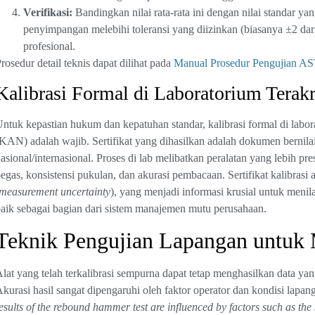
Verifikasi:
Bandingkan nilai rata-rata ini dengan nilai standar ya
penyimpangan melebihi toleransi yang diizinkan (biasanya ±2 dari n
profesional.
rosedur detail teknis dapat dilihat pada
Manual Prosedur Pengujian 
Kalibrasi Formal di Laboratorium Terak
ntuk kepastian hukum dan kepatuhan standar, kalibrasi formal di labor
KAN) adalah wajib. Sertifikat yang dihasilkan adalah dokumen bern
asional/internasional. Proses di lab melibatkan peralatan yang lebih 
egas, konsistensi pukulan, dan akurasi pembacaan. Sertifikat kalibras
measurement uncertainty
), yang menjadi informasi krusial untuk menil
aik sebagai bagian dari sistem manajemen mutu perusahaan.
Teknik Pengujian Lapangan untuk
lat yang telah terkalibrasi sempurna dapat tetap menghasilkan data y
kurasi hasil sangat dipengaruhi oleh faktor operator dan kondisi lapang
esults of the rebound hammer test are influenced by factors such as the 