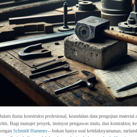
alam dunia konstruksi profesional, keandalan data pengujian material a
ritis. Bagi manajer proyek, insinyur pengawas mutu, dan kontraktor, k
dengan
Schmidt Hammer
—bukan hanya soal ketidaknyamanan, melainka