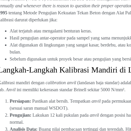
nnually and whenever there is reason to question their proper operati
1995
tentang Metode Pengujian Kekuatan Tekan Beton dengan Alat Palu
alibrasi darurat diperlukan jika:
Alat terjatuh atau mengalami benturan keras.
Hasil pengujian antar-operator pada sampel yang sama menunjukka
Alat digunakan di lingkungan yang sangat kasar, berdebu, atau kor
bulan.
Sebelum digunakan untuk proyek besar atau pengujian yang bersifa
Langkah-Langkah Kalibrasi Mandiri di
alibrasi mandiri dengan
calibration anvil
(landasan baja standar) adalah
ab.
Anvil
ini memiliki kekerasan standar Brinell sekitar 5000 N/mm².
Persiapan:
Pastikan alat bersih. Tempatkan
anvil
pada permukaan y
(sesuai saran manual WSDOT).
Pengujian:
Lakukan 12 kali pukulan pada
anvil
dengan posisi ha
normal.
Analisis Data:
Buang nilai pembacaan tertinggi dan terendah. Hit