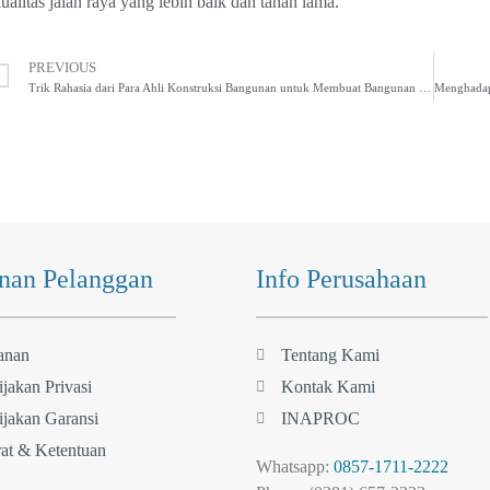
ualitas jalan raya yang lebih baik dan tahan lama.
PREVIOUS
Trik Rahasia dari Para Ahli Konstruksi Bangunan untuk Membuat Bangunan yang Kuat dan Tahan Lama
nan Pelanggan
Info Perusahaan
anan
Tentang Kami
jakan Privasi
Kontak Kami
jakan Garansi
INAPROC
at & Ketentuan
Whatsapp:
0857-1711-2222