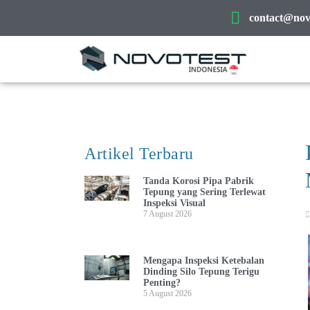
contact@novo
Artikel Terbaru
Tanda Korosi Pipa Pabrik
Tepung yang Sering Terlewat
Inspeksi Visual
7 August 2026
Mengapa Inspeksi Ketebalan
Dinding Silo Tepung Terigu
Penting?
5 August 2026