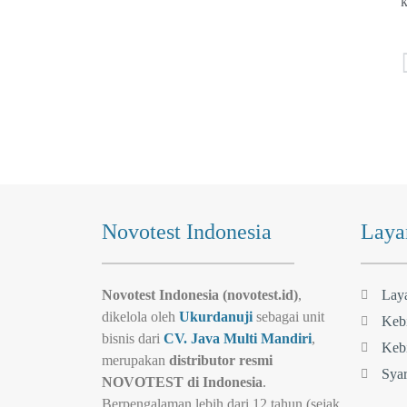
k
Novotest Indonesia
Laya
Novotest Indonesia (novotest.id)
,
Lay
dikelola oleh
Ukurdanuji
sebagai unit
Kebi
bisnis dari
CV. Java Multi Mandiri
,
Kebi
merupakan
distributor resmi
Syar
NOVOTEST di Indonesia
.
Berpengalaman lebih dari 12 tahun (sejak