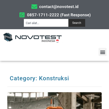
contact@novotest.id
0857-1711-2222 (Fast Response)
Search
Category: Konstruksi
I
K
R