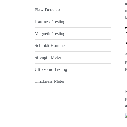
t
Flaw Detector
m
Hardness Testing
Magnetic Testing
Schmidt Hammer
S
Strength Meter
p
p
Ultrasonic Testing
Thickness Meter
K
p
a