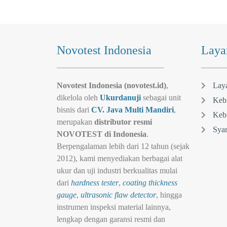
Novotest Indonesia
Laya
Novotest Indonesia (novotest.id)
,
Lay
dikelola oleh
Ukurdanuji
sebagai unit
Kebi
bisnis dari
CV. Java Multi Mandiri
,
Kebi
merupakan
distributor resmi
Syar
NOVOTEST di Indonesia
.
Berpengalaman lebih dari 12 tahun (sejak
2012), kami menyediakan berbagai alat
ukur dan uji industri berkualitas mulai
dari
hardness tester
,
coating thickness
gauge
,
ultrasonic flaw detector
, hingga
instrumen inspeksi material lainnya,
lengkap dengan garansi resmi dan