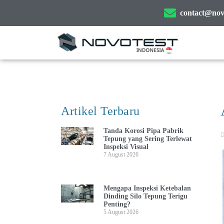
contact@novo
Artikel Terbaru
Tanda Korosi Pipa Pabrik
Tepung yang Sering Terlewat
Inspeksi Visual
7 August 2026
Mengapa Inspeksi Ketebalan
Dinding Silo Tepung Terigu
Penting?
5 August 2026