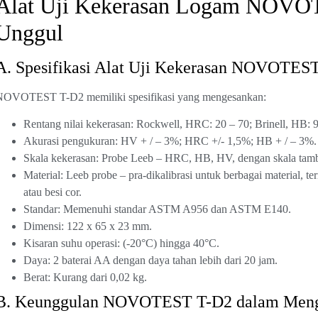
Alat Uji Kekerasan Logam NOVOT
Unggul
A. Spesifikasi Alat Uji Kekerasan NOVOTES
NOVOTEST T-D2 memiliki spesifikasi yang mengesankan:
Rentang nilai kekerasan: Rockwell, HRC: 20 – 70; Brinell, HB: 
Akurasi pengukuran: HV + / – 3%; HRC +/- 1,5%; HB + / – 3%.
Skala kekerasan: Probe Leeb – HRC, HB, HV, dengan skala tamba
Material: Leeb probe – pra-dikalibrasi untuk berbagai material, t
atau besi cor.
Standar: Memenuhi standar ASTM A956 dan ASTM E140.
Dimensi: 122 x 65 x 23 mm.
Kisaran suhu operasi: (-20°C) hingga 40°C.
Daya: 2 baterai AA dengan daya tahan lebih dari 20 jam.
Berat: Kurang dari 0,02 kg.
B. Keunggulan NOVOTEST T-D2 dalam Menga